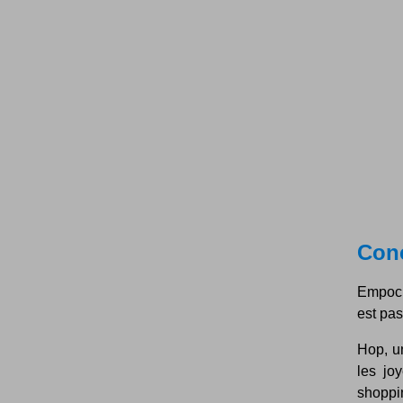
Con
Empoch
est pas
Hop, u
les jo
shoppin