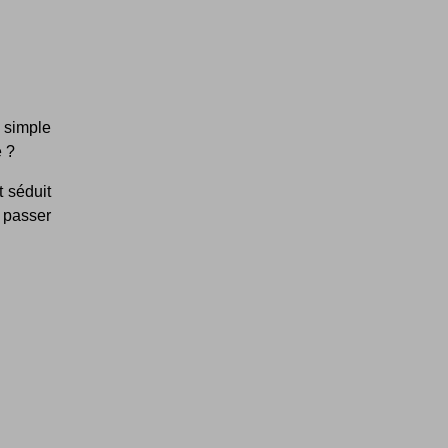
 simple
e ?
t séduit
r passer