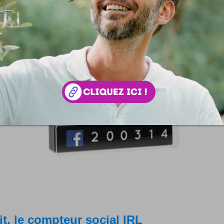
gital à ne pas manquer !
gine, #JeudiPhoto était un petit pari lancé à moi-même. Celui 
tre et relayer un hashtag sur Twitter, à l'instar de VendrediL
logs ou MardiConseil, par exemple. Ils...
it, le compteur social IRL