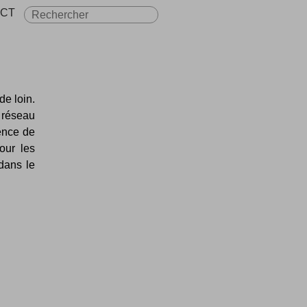
CT
de loin.
 réseau
ence de
our les
dans le