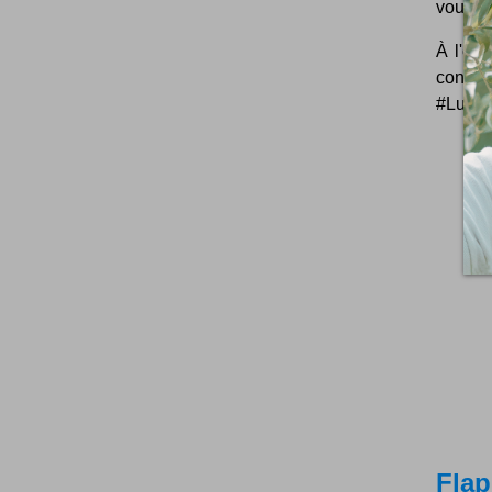
vous di
À l'ori
connaî
#LundiB
Flap