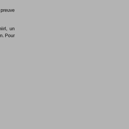
a preuve
irl, un
n. Pour