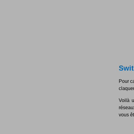
Swit
Pour ca
claquen
Voilà 
réseau
vous êt