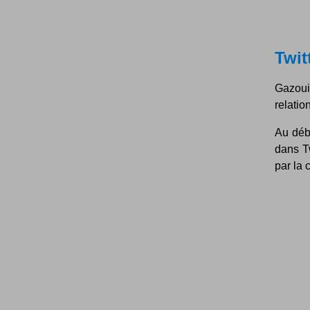
Twit
Gazoui
relatio
Au débu
dans Tw
par la 