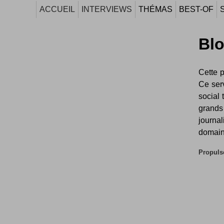
ACCUEIL
INTERVIEWS
THÉMAS
BEST-OF
Blo
Cette p
Ce ser
social
grands
journa
domaine
Propulse