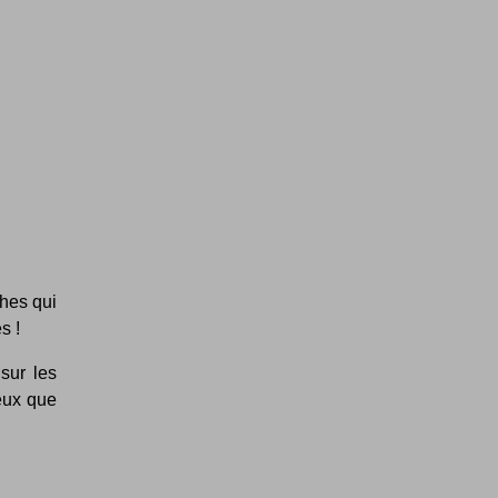
ches qui
s !
sur les
eux que