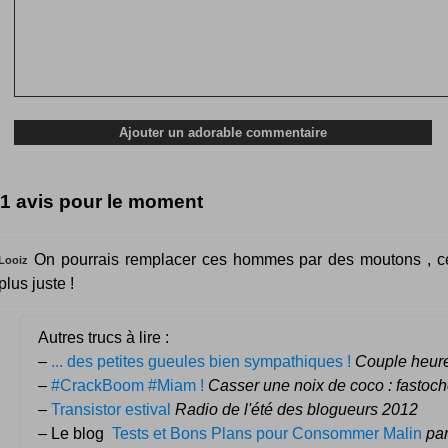
1 avis pour le moment
On pourrais remplacer ces hommes par des moutons , ce
Looiz
plus juste !
Autres trucs à lire :
–
... des petites gueules bien sympathiques !
Couple heur
–
#CrackBoom #Miam !
Casser une noix de coco : fastoch
–
Transistor estival
Radio de l'été des blogueurs 2012
– Le blog
Tests et Bons Plans pour Consommer Malin
pa