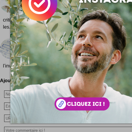
iTaste.com est un nouveau site où les restaurants s
partagés par les internautes ... Rejoignez iTast
critique gastronomique ! Vous pourrez facilement entrer vos 
les...
Joyeux anniversaire Twitter !
Le tout premier tweet, c'était il y a tout juste quat
premier tweet de l'histoire a été envoyé par 
l'inventeur et concepteur de Twitter ! C
Ajoutez votre avis !