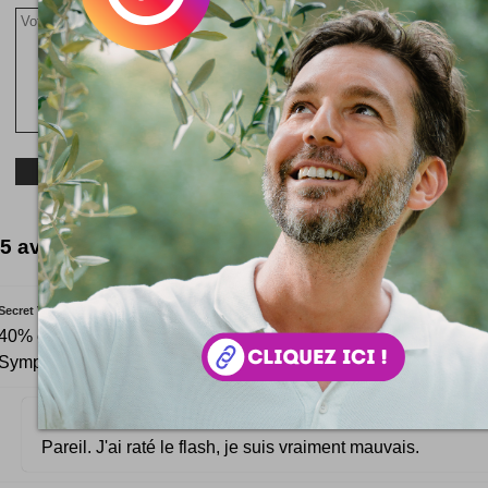
5 avis à lire
Secret Velve
40% également :) Manque le flash (ierk), une police, png fix etc.
Sympa !
Pareil. J'ai raté le flash, je suis vraiment mauvais.