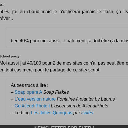
JC
50%, j'ai eu chaud mais je n'utiliserai jamais le flash, ça il
rêver...
ben 40% pour moi aussi... finalement ça doit être ça la m
School proxy
Moi aussi j'ai 40/100 pour 2 de mes sites ce n'ai pas peut être p
en tout cas merci pour le partage de ce site/ script
Autres trucs à lire :
–
Soap opère A
Soap Flakes
–
L'eau version nature
Fontaine à planter by Laorus
–
Go #JeudiPhoto !
L'ascension de #JeudiPhoto
– Le blog
Les Jolies Quinquas
par
Isalès