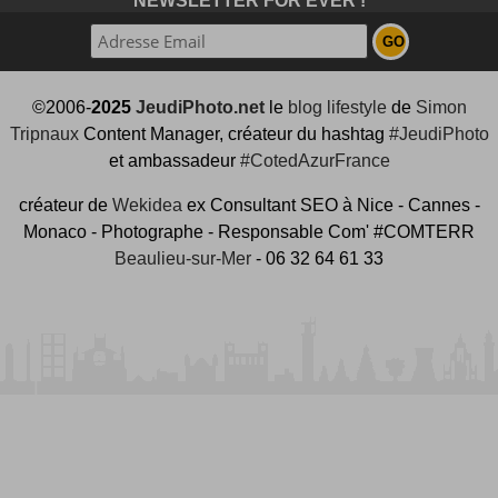
NEWSLETTER FOR EVER !
©2006-
2025
JeudiPhoto.net
le
blog lifestyle
de
Simon
Tripnaux
Content Manager, créateur du hashtag
#JeudiPhoto
et ambassadeur
#CotedAzurFrance
créateur de
Wekidea
ex Consultant SEO à Nice - Cannes -
Monaco - Photographe - Responsable Com' #COMTERR
Beaulieu-sur-Mer
- 06 32 64 61 33