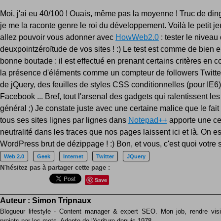
Moi, j'ai eu 40/100 ! Ouais, même pas la moyenne ! Truc de din
je me la raconte genre le roi du développement. Voilà le petit j
allez pouvoir vous adonner avec
HowWeb2.0
: tester le niveau
deuxpointzéroïtude de vos sites ! :) Le test est comme de bien
bonne boutade : il est effectué en prenant certains critères e
la présence d'éléments comme un compteur de followers Twitter, 
de jQuery, des feuilles de styles CSS conditionnelles (pour IE6
Facebook ... Bref, tout l'arsenal des gadgets qui ralentissent les
général ;) Je constate juste avec une certaine malice que le fai
tous ses sites lignes par lignes dans
Notepad++
apporte une ce
neutralité dans les traces que nos pages laissent ici et là. On es
WordPress brut de dézippage ! :) Bon, et vous, c'est quoi votre 
Web 2.0
Geek
Internet
Twitter
JQuery
N'hésitez pas à partager cette page :
Save
Auteur :
Simon Tripnaux
Blogueur lifestyle - Content manager & expert SEO. Mon job, rendre visib
projets par les mots. Adepte de l'écriture depuis 1978.