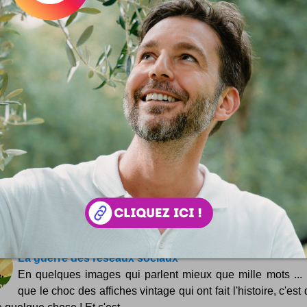
Save
 :
Simon Tripnaux
 lifestyle - Content manager & expert SEO. Mon job, rendre visible et li
ar les mots. Adepte de l'écriture depuis 1978.
acebook
LinkedIn
 ? Auteur ?
Rejoignez la rédaction !
si ...
L'ascension de #JeudiPhoto
Retour sur une expérience digitale particulière, celle du h
#JeudiPhoto ... en quelques semaines, il grimpe les somm
er ! Comme vous le savez, on parle de temps à autres de mar
l sur ce blog. Parce que c'est mon...
La guerre des réseaux sociaux
En quelques images qui parlent mieux que mille mots ...
que le choc des affiches vintage qui ont fait l'histoire, c'es