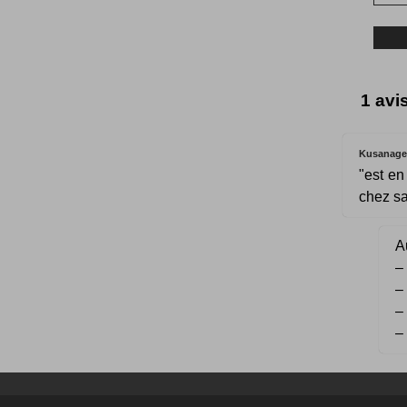
1 avi
Kusanage
"est en
chez sa
Au
–
–
–
–