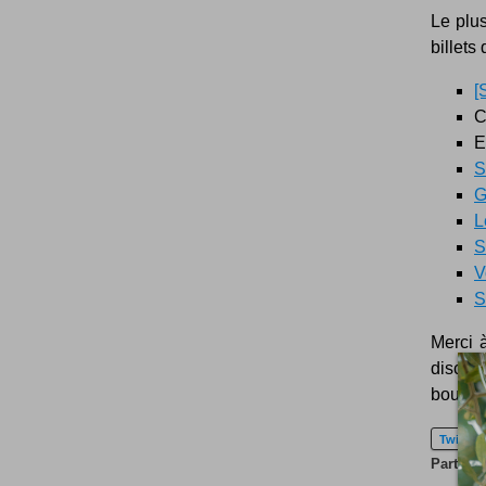
Le plus
billets
[
C
E
S
G
L
S
V
S
Merci à
discut
bouts d
Twitter
Partageu