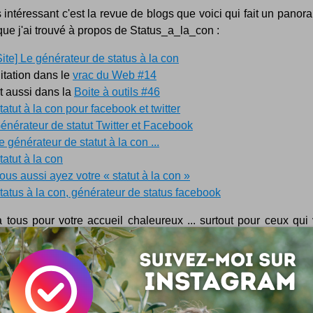
 intéressant c'est la revue de blogs que voici qui fait un pano
 que j'ai trouvé à propos de Status_a_la_con :
Site] Le générateur de status à la con
itation dans le
vrac du Web #14
t aussi dans la
Boite à outils #46
tatut à la con pour facebook et twitter
énérateur de statut Twitter et Facebook
e générateur de statut à la con ...
tatut à la con
ous aussi ayez votre « statut à la con »
tatus à la con, générateur de status facebook
 tous pour votre accueil chaleureux ... surtout pour ceux qui
er avec un robot ! :) Prochainement je vais ajouter quelques n
e phrases et donc pimenter encore plus l'expérience ... à suivre 
Facebook
Microblogging
r ? C'est votre tour !