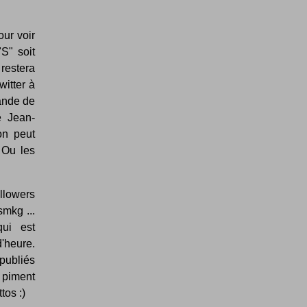
our voir
"S" soit
 restera
witter à
ande de
e Jean-
on peut
 Ou les
ollowers
mkg ...
ui est
d'heure.
publiés
 piment
tos :)