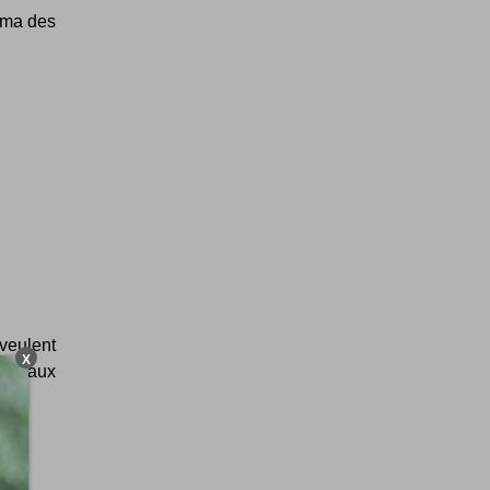
rama des
 veulent
X
ouveaux
!