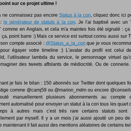
 point sur ce projet ultime !
s ne connaissez pas encore
Status à la con
, cliquez donc ici p
 :
le générateur de statuts à la con
. Je l'ai baptisé avec un 
" comme en Anglais, et cela m'a maintes fois été signalé : ça
a, point barre :) Mais ce service est surtout connu aussi sur T
s son compte associé :
@Status_a_la_con
que je vous recomm
 pour égayer votre timeline :) L'avatar du profil est celui d
d, l'utilisateur lambda du service, le personnage virtuel qu'
'imaginer des tweets affolants de médiocrité. Ou de connerie.
ant je fais le bilan : 150 abonnés sur Twitter dont quelques f
stige comme @camj59 ou @marion_mdm ou encore @conseils
ajouté manuellement plusieurs abonnements au compte q
ment automatisé pour envoyer un statut à la con tous les quart 
ps à autres mais c'est très rare certains statuts sont 
lement par myself. Il y a un mois j'ai aussi ajouté un peu de
 maintenant il fait aussi des mentions aléatoires de certains twit