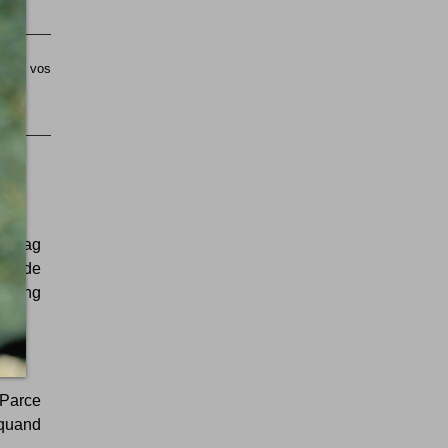
sible vos
ashtag
ets de
keting
 Parce
t quand