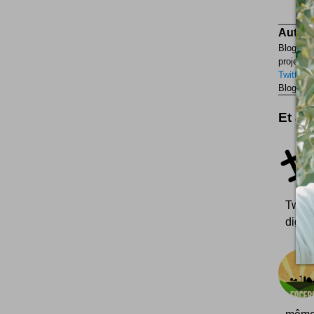
Auteur
Blogueur
projets p
Twitter
F
Blogueur
Et aus
Twitt
digita