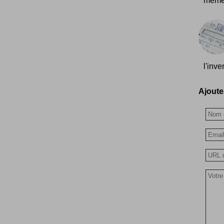
même 
l'inve
Ajoutez