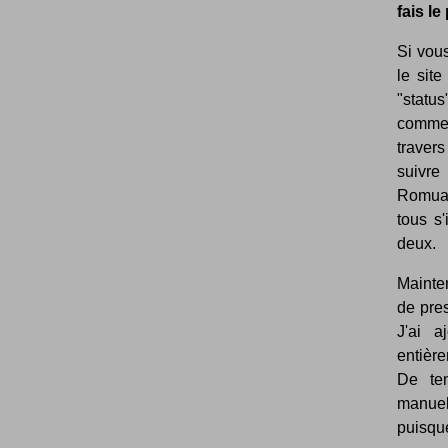
fais le
Si vou
le site
"status
comme ç
traver
suivre
Romual
tous s
deux.
Mainten
de pre
J'ai 
entière
De tem
manuel
puisque