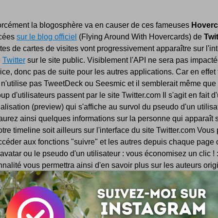
forcément la blogosphère va en causer de ces fameuses
Hoverc
cées
sur le blog officiel
(Flying Around With Hovercards) de
Twit
tes de cartes de visites vont progressivement apparaître sur l'in
e
Twitter
sur le site public. Visiblement l'API ne sera pas impact
ice, donc pas de suite pour les autres applications. Car en effet 
n'utilise pas TweetDeck ou Seesmic et il semblerait même que
p d'utilisateurs passent par le site Twitter.com Il s'agit en fait d
alisation (preview) qui s'affiche au survol du pseudo d'un utilisa
urez ainsi quelques informations sur la personne qui apparaît s
tre timeline soit ailleurs sur l'interface du site Twitter.com Vous
ccéder aux fonctions "suivre" et les autres depuis chaque page 
l'avatar ou le pseudo d'un utilisateur : vous économisez un clic ! 
nnalité vous permettra ainsi d'en savoir plus sur les auteurs ori
essage dans un retweet.
Hovercards
Retweet
 le méritent : partagez cette page !
Save