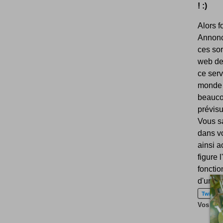
! :)
Alors 
Annon
ces sor
web d
ce serv
monde 
beaucou
prévisu
Vous sa
dans vo
ainsi a
figure 
fonctio
d'un m
Twitter
Vos amis