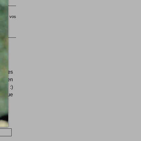
sible vos
nt des
t bien
à ! :)
as que