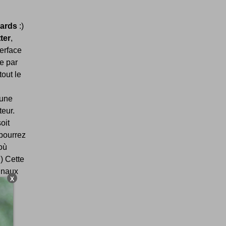
ards
:)
ter
,
terface
ée par
tout le
'une
teur.
oit
 pourrez
où
:) Cette
ginaux
X