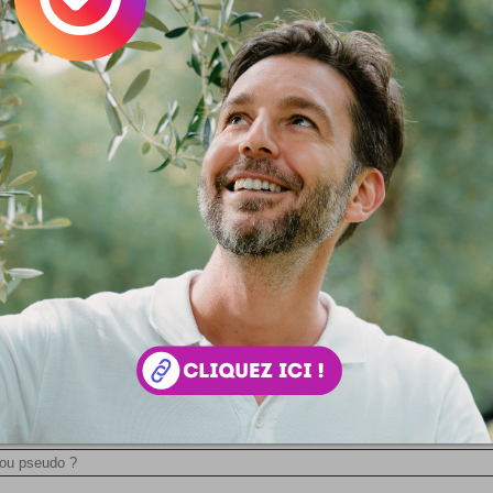
 :
Simon Tripnaux
 lifestyle - Content manager & expert SEO. Mon job, rendre visible et li
ar les mots. Adepte de l'écriture depuis 1978.
acebook
LinkedIn
 ? Auteur ?
Rejoignez la rédaction !
si ...
Rambler
Une paire de shoes qui twitte ! Oui, les Rambler so
chaussures qui envoient les pas sur Twitter ! Un concep
 dont on ne sait pas comment on a pu vivre sans jusque l
ues photos des Rambler la chaussure Twitter ... A chaque p
faites avec cette chaussure...
 votre avis !