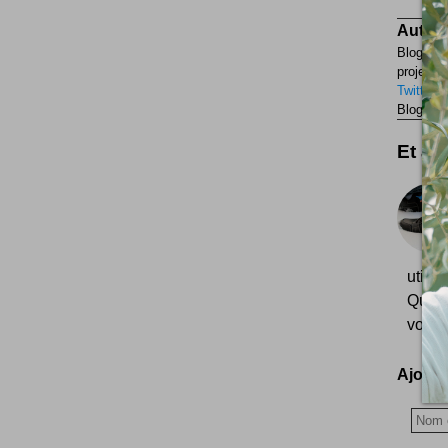
Auteur
Blogueur
projets p
Twitter
F
Blogueur
Et aus
utile
Quelq
vous 
Ajoutez