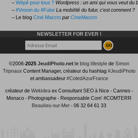
–
Wépé pour tous ?
Wordpress : un ami qui vous veut du 
–
#Vroom du #Futur
La mobilité du futur, c'est comment ?
– Le blog
Ciné Maccro
par
CineMaccro
NEWSLETTER FOR EVER !
©2006-
2025
JeudiPhoto.net
le
blog lifestyle
de
Simon
Tripnaux
Content Manager, créateur du hashtag
#JeudiPhoto
et ambassadeur
#CotedAzurFrance
créateur de
Wekidea
ex Consultant SEO à Nice - Cannes -
Monaco - Photographe - Responsable Com' #COMTERR
Beaulieu-sur-Mer
- 06 32 64 61 33