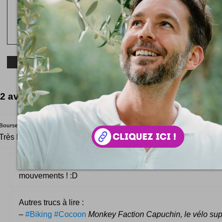
2 avis inspirés
Bourseconsei
Très bon site.
Comme ça ton boss et tes potes te suivent dans tous t
mouvements ! :D
Autres trucs à lire :
–
#Biking #Cocoon
Monkey Faction Capuchin, le vélo supe