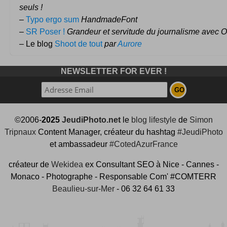
seuls !
–
Typo ergo sum
HandmadeFont
–
SR Poser !
Grandeur et servitude du journalisme avec Ol
– Le blog
Shoot de tout
par
Aurore
NEWSLETTER FOR EVER !
©2006-
2025
JeudiPhoto.net
le
blog lifestyle
de
Simon
Tripnaux
Content Manager, créateur du hashtag
#JeudiPhoto
et ambassadeur
#CotedAzurFrance
créateur de
Wekidea
ex Consultant SEO à Nice - Cannes -
Monaco - Photographe - Responsable Com' #COMTERR
Beaulieu-sur-Mer
- 06 32 64 61 33