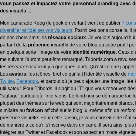
vous passez et impactez votre personnal branding avec d
des visuels ...
Mon camarade Keeg (le geek en verlan) vient de publier
7 cons
diversifier et fidéliser vos visiteurs
. Parmi ces bons conseils, il 
de nos chers amis les
réseaux sociaux
. Je voulais aujourd'hu
parlant de la
présence visuelle
de votre blog ou votre profil per
en quelque sorte l'image de votre
identité numérique
. Ceux d'
me suivent l'auront peut-être remarqué, Tribords.com a revu ses
les réseaux sociaux il y a quelques jours. Qu'est ce que j'appell
Les
avatars
, les icônes, bref ce qui fait l'identité visuelle de
mon
Twitter
,
Facebook
, et partout où je peux ajouter une image lié
utilisateur. Pour Tribords, il s'agit du "T" que vous retrouvez 
"siglage" partout où j'interviens. Le fond noir se démarque faci
plupart des thèmes sur le web qui sont majoritairement blancs. D
similaire au
favicon
affiché sur le blog lui-même afin de renforc
présence visuelle. Pour cette raison, je vous conseille de réalis
de manière à ce qu'il s'inscrive dans un carré. Il sera ainsi plus 
intégrer sur Twitter et Facebook et son aspect en mode vignette