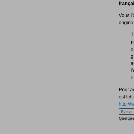
françai
Vous l'
origina
T
p
o
g
a
l
e
Pour av
est let
http://
Roman
Quelques