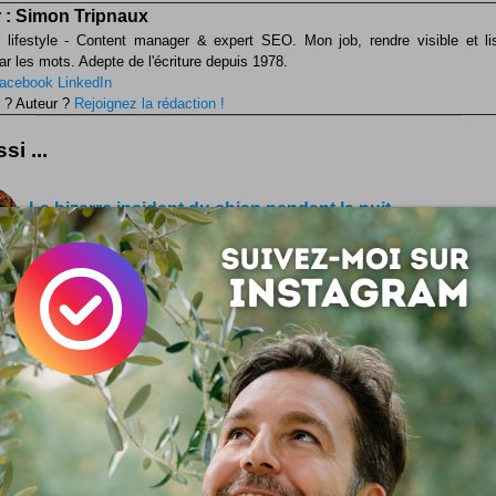
 :
Simon Tripnaux
 lifestyle - Content manager & expert SEO. Mon job, rendre visible et li
ar les mots. Adepte de l'écriture depuis 1978.
acebook
LinkedIn
 ? Auteur ?
Rejoignez la rédaction !
si ...
Le bizarre incident du chien pendant la nuit
Voilà un livre au titre polaresque en diable qui n'autorise
brin d'interrogation aux premiers abords. Dès la troisièm
nt, le ton est donné : on est là dans un style narratif insaisiss
nt. Comme si l'auteur c'était notre belle soeur, celle qui ne ra
iffusion lobotomisante de la Starac' avec force couinement. Bre
ure à priori jetée au fil de la plume ... Le bizarre incident du
t la nuit est l'œuvre d'un auteur qui a de la hauteur, lui, sur le...
#LundiBlogs : rendez-vous blogo !
Partager ses billets via un hashtag en vue ? De nouveaux g