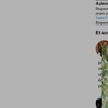
Auteur
Blogueur
projets p
Twitter
F
Blogueur
Et aus
pourta
viole
une d
écrit
pendan