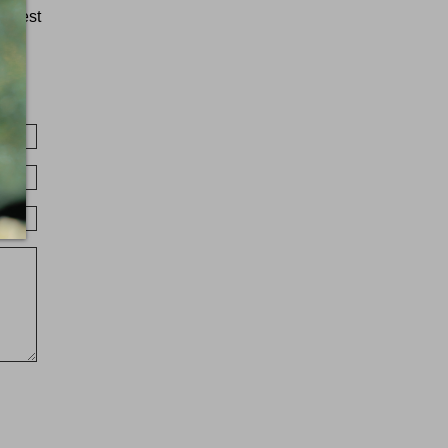
lle est
...