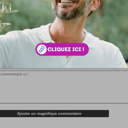
lecteurs vous y attendent peut-être ... En voilà un idée qu'e
usement bonne : #LundiBlogs c'est une initiative numérique de la
 votre avis !