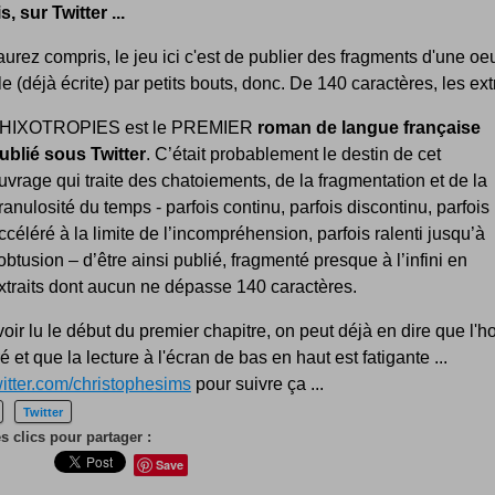
s, sur Twitter ...
aurez compris, le jeu ici c'est de publier des fragments d'une oe
le (déjà écrite) par petits bouts, donc. De 140 caractères, les extra
HIXOTROPIES est le PREMIER
roman de langue française
ublié sous Twitter
. C’était probablement le destin de cet
uvrage qui traite des chatoiements, de la fragmentation et de la
ranulosité du temps - parfois continu, parfois discontinu, parfois
ccéléré à la limite de l’incompréhension, parfois ralenti jusqu’à
’obtusion – d’être ainsi publié, fragmenté presque à l’infini en
xtraits dont aucun ne dépasse 140 caractères.
oir lu le début du premier chapitre, on peut déjà en dire que l
tré et que la lecture à l'écran de bas en haut est fatigante ...
twitter.com/christophesims
pour suivre ça ...
Twitter
 clics pour partager :
Save