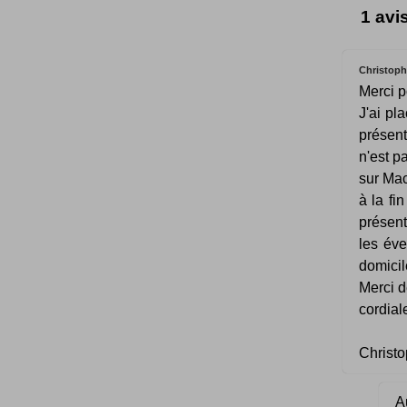
1 avi
Christoph
Merci po
J'ai pl
présent
n'est p
sur Mac
à la fi
présent
les éve
domicil
Merci d
cordia
Christ
Au