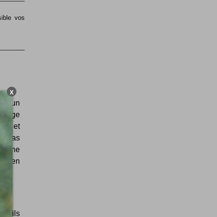
sible vos
X
 qu'un
e page
able et
te pas
f, une
 chien
entils