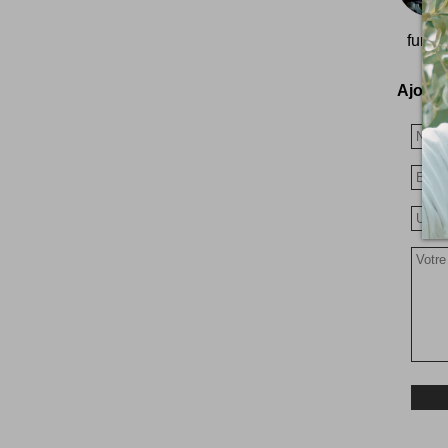
furie
Ajoutez