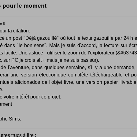
s pour le moment
e S
ur la citation.
acé un post "Déjà gazouillé" où tout le texte gazouillé par 24 h e
é dans "le bon sens". Mais je suis d'accord, la lecture sur écr
as facile. Une astuce : utiliser le zoom de l'explorateur (&#63743
, sur PC je crois alt+, mais je ne suis pas sûr).
n de l'aventure, dans quelques semaine, s'il y a une demande, 
erai une version électronique complète téléchargeable et po
ntuels aficionados de l'objet livre, une version papier, livrable
e.
e votre intérêt pour ce projet.
lement
ophe Sims.
tres trucs à lire :