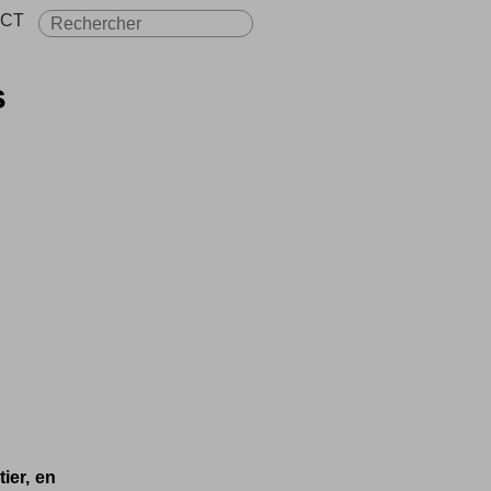
CT
s
ier, en