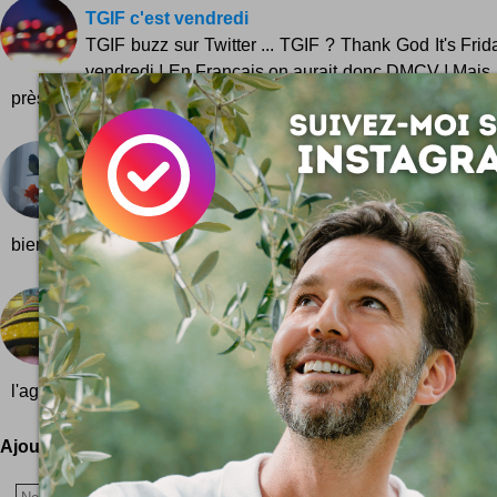
TGIF c'est vendredi
TGIF buzz sur Twitter ... TGIF ? Thank God It's Frida
vendredi ! En Français on aurait donc DMCV ! Mais 
près de buzzer sur Twitter :) Sur Flickr vous trouve...
Cage aquarium Duplex
La maman des poissons elle est peut être bien gentil
est copine avec les oiseaux ? Duplex c'est un con
bien imaginé signé de l'artiste Constance Guisset qui associe l
Banc multicolore
L'hiver en moins morose avec un joli banc dans la vi
petite merveille de couleurs et de bonne hume
l'agence KLD-Design à Toulouse ... Une...
Ajoutez votre avis !