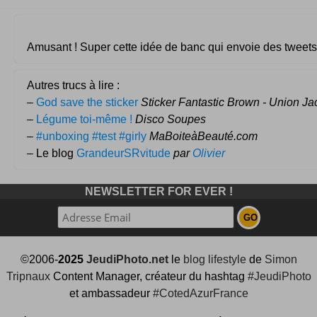
Amusant ! Super cette idée de banc qui envoie des tweets
Autres trucs à lire :
–
God save the sticker
Sticker Fantastic Brown - Union Ja
–
Légume toi-même !
Disco Soupes
–
#unboxing #test #girly
MaBoiteàBeauté.com
– Le blog
GrandeurSRvitude
par
Olivier
NEWSLETTER FOR EVER !
©2006-
2025
JeudiPhoto.net
le
blog lifestyle
de
Simon
Tripnaux
Content Manager, créateur du hashtag
#JeudiPhoto
et ambassadeur
#CotedAzurFrance