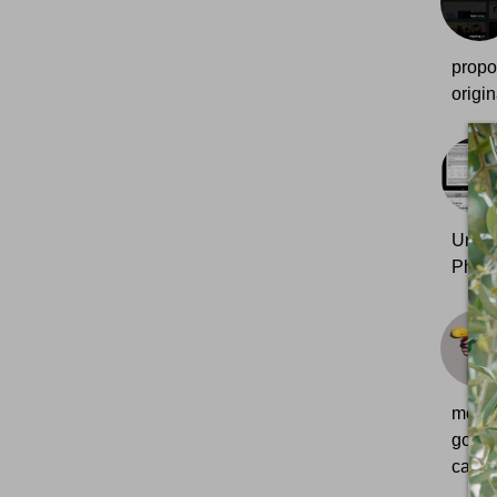
propo
origin
Une p
Photo
mouve
gouv
catast