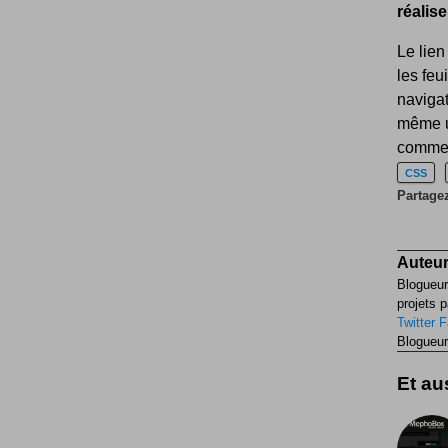
réalise
Le lien
les feu
naviga
même un
comment
CSS
Partagez
Auteur
Blogueur
projets p
Twitter
F
Blogueur
Et aus