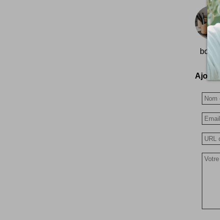
bon b
Ajoutez