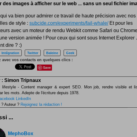
r des images à afficher sur le web ... sans un seul fichier im
 qui va bien pour admirer ce travail de haute précision avec no
illes de style :
subcide.com/experiments/fail-whale/
Et pour les
teurs avec un moteur de rendu Webkit comme Safari ou Chrome,
e version animée ! Pour ceux qui sont sous Internet Explorer .
 dire ? :)
Intégration
Twitter
Baleine
Geek
 avec vos contacts en quelques clics :
Save
 :
Simon Tripnaux
 lifestyle - Content manager & expert SEO. Mon job, rendre visible et li
ar les mots. Adepte de l'écriture depuis 1978.
acebook
LinkedIn
 ? Auteur ?
Rejoignez la rédaction !
si ...
MephoBox