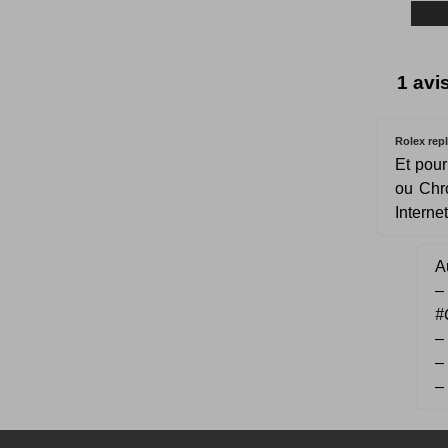
1 avi
Rolex repl
Et pou
ou Chr
Interne
Au
#
–
–
–