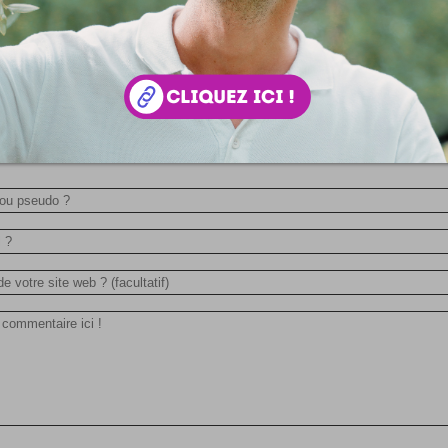
Baleine en bois
Un iPhone, des crayons, un carnet ? Où allez vous ranger t
? Sur votre bureau pardi, avec cette édifiante Wood Wh
ois des...
 votre avis !