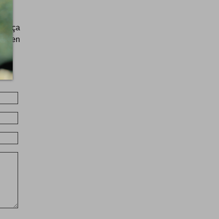
out ça
ale en