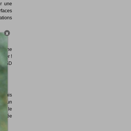
ur une
rfaces
ations
X
er une
ider !
ts PSD
acquis
n d'un
er, le
jugée