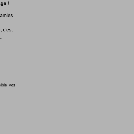
age !
s amies
 c'est
..
sible vos