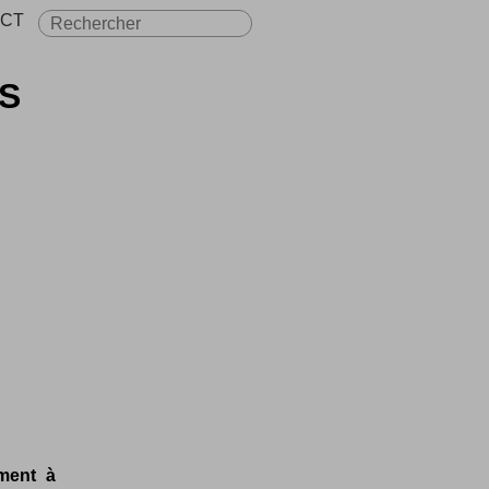
CT
SS
ement à