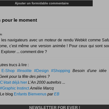
s pour le moment
ic
r les navigateurs avec un moteur de rendu Webkit comme Safa
ome, c'est même une version animée ! Pour ceux qui sont so
t Explorer ... comment dire ?
tres trucs à lire :
–
E-Shop #Insolite #Design #Shopping
Besoin d'une idée
Geek pour la fête des pères ?
C'était déjà hier
L'An 2000 autrefois ...
#Graphic Instinct
Amélie Marcq
 Le blog
Enfants Bienvenus
par
EB
NEWSLETTER FOR EVER !