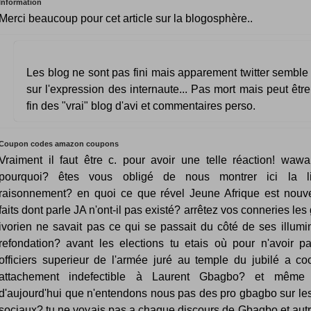
Information
Merci beaucoup pour cet article sur la blogosphère..
Les blog ne sont pas fini mais apparement twitter semble
sur l'expression des internaute... Pas mort mais peut être
fin des "vrai" blog d'avi et commentaires perso.
Coupon codes amazon coupons
Vraiment il faut être c. pour avoir une telle réaction! waw
pourquoi? êtes vous obligé de nous montrer ici la l
raisonnement? en quoi ce que rével Jeune Afrique est nou
faits dont parle JA n'ont-il pas existé? arrêtez vos conneries les
ivorien ne savait pas ce qui se passait du côté de ses illumi
refondation? avant les elections tu etais où pour n'avoir p
officiers superieur de l'armée juré au temple du jubilé a co
attachement indefectible à Laurent Gbagbo? et même
d'aujourd'hui que n'entendons nous pas des pro gbagbo sur le
sociaux? tu ne voyais pas a chaque discours de Gbagbo et autr