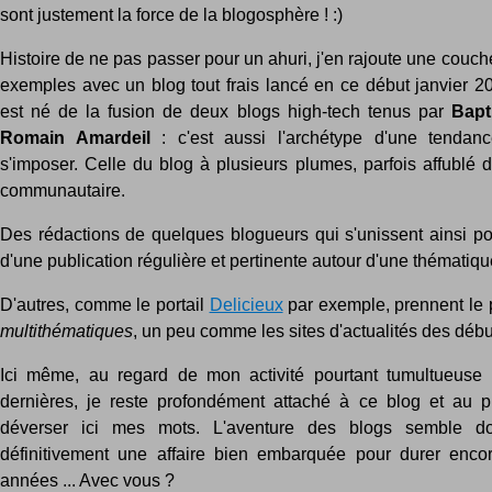
sont justement la force de la blogosphère ! :)
Histoire de ne pas passer pour un ahuri, j'en rajoute une couc
exemples avec un blog tout frais lancé en ce début janvier 2
est né de la fusion de deux blogs high-tech tenus par
Bapt
Romain Amardeil
: c'est aussi l'archétype d'une tendan
s'imposer. Celle du blog à plusieurs plumes, parfois affublé 
communautaire.
Des rédactions de quelques blogueurs qui s'unissent ainsi pou
d'une publication régulière et pertinente autour d'une thématiqu
D'autres, comme le portail
Delicieux
par exemple, prennent le pa
multithématiques
, un peu comme les sites d'actualités des déb
Ici même, au regard de mon activité pourtant tumultueuse
dernières, je reste profondément attaché à ce blog et au pl
déverser ici mes mots. L'aventure des blogs semble d
définitivement une affaire bien embarquée pour durer enco
années ... Avec vous ?