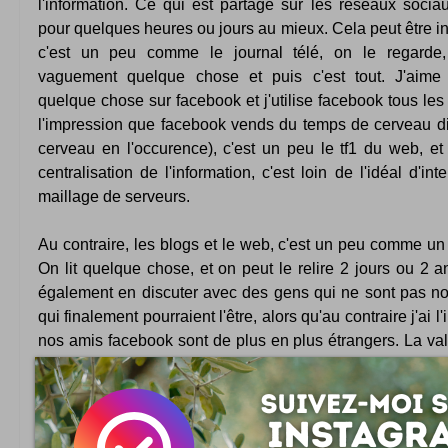
l'information. Ce qui est partagé sur les réseaux socia
pour quelques heures ou jours au mieux. Cela peut être i
c'est un peu comme le journal télé, on le regarde
vaguement quelque chose et puis c'est tout. J'aime 
quelque chose sur facebook et j'utilise facebook tous les j
l'impression que facebook vends du temps de cerveau d
cerveau en l'occurence), c'est un peu le tf1 du web, et
centralisation de l'information, c'est loin de l'idéal d'in
maillage de serveurs.
Au contraire, les blogs et le web, c'est un peu comme un 
On lit quelque chose, et on peut le relire 2 jours ou 2 an
également en discuter avec des gens qui ne sont pas no
qui finalement pourraient l'être, alors qu'au contraire j'ai 
nos amis facebook sont de plus en plus étrangers. La va
web (le contenu) est bien plus intéressante en somme.
Bref, bonne continuation à tous les blogueurs, je conti
lire :)