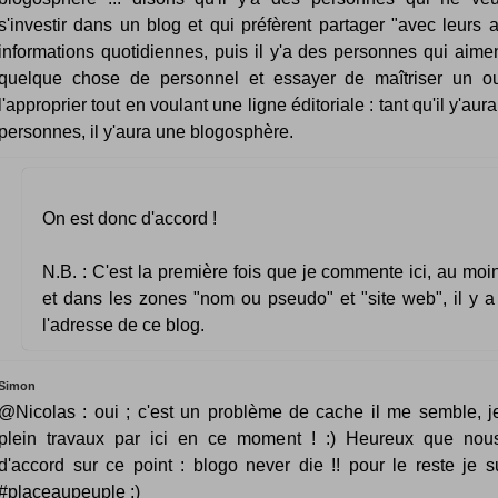
s'investir dans un blog et qui préfèrent partager "avec leurs 
informations quotidiennes, puis il y'a des personnes qui aime
quelque chose de personnel et essayer de maîtriser un ou
l'approprier tout en voulant une ligne éditoriale : tant qu'il y'aura
personnes, il y'aura une blogosphère.
On est donc d'accord !
N.B. : C'est la première fois que je commente ici, au mo
et dans les zones "nom ou pseudo" et "site web", il y a
l'adresse de ce blog.
Simon
@Nicolas : oui ; c'est un problème de cache il me semble, j
plein travaux par ici en ce moment ! :) Heureux que nou
d'accord sur ce point : blogo never die !! pour le reste je su
#placeaupeuple ;)