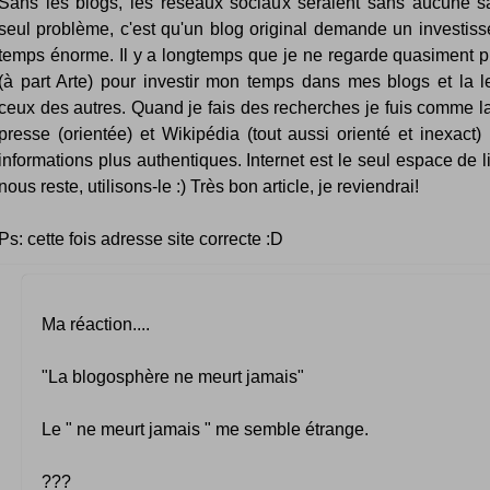
Sans les blogs, les réseaux sociaux seraient sans aucune s
seul problème, c'est qu'un blog original demande un investis
temps énorme. Il y a longtemps que je ne regarde quasiment p
(à part Arte) pour investir mon temps dans mes blogs et la l
ceux des autres. Quand je fais des recherches je fuis comme la
presse (orientée) et Wikipédia (tout aussi orienté et inexact)
informations plus authentiques. Internet est le seul espace de l
nous reste, utilisons-le :) Très bon article, je reviendrai!
Ps: cette fois adresse site correcte :D
Ma réaction....
"La blogosphère ne meurt jamais"
Le " ne meurt jamais " me semble étrange.
???