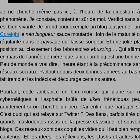
Je ne cherche même pas ici, à l'heure de la digestion, à
phénomène. Je constate, content et sûr de moi. Verdict sans a
est bien vivante. Je prend pour exemple un blog tout jeune : u
Coreight
le
néo blogueur
sauce moutarde : loin de la maturité 
régularité dans le paysage qui laisse songeur. Et une jolie p
position au classement des laboratoires
ebuzzing
... Qui affirm
en mars de l'année dernière, que lancer un blog est une bonne 
Peu de monde à vrai dire, l'heure étant à la prédominance sa
réseaux sociaux. Partout depuis deux bonnes années au bas
fait trembler les indécis et décourage certains autres.
Pourtant, cette ambiance un brin morose qui plane sur n
cybernétiques à l'asphalte brûlé de
likes
frénétiques peu
rapidement si on cherche un peu. Car enfin, que partager 
C'est quoi qui est relayé sur Twitter ? Des liens, parfois tirés 
grands mastodontes issus de la presse classique, et souvent
blogs. Ces réseaux sont des coquilles vides qu'il faut bien remp
contenus. Et les idées, les réflexions, les clashs et autres f