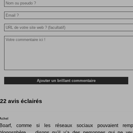
22 avis éclairés
Achel
Boarf, comme si les réseaux sociaux pouvaient remp
blogosphère ... disons qu'il y'a des personnes qui ne ve