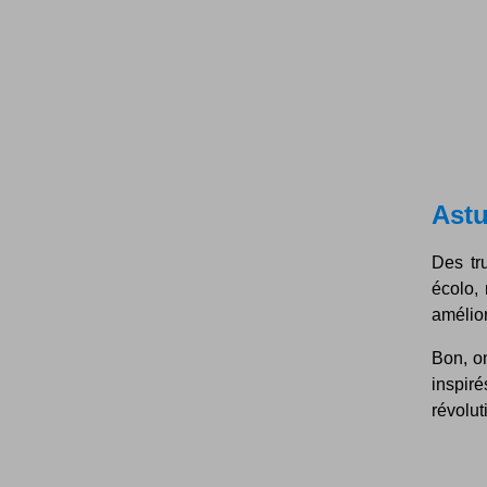
Astu
Des tr
écolo,
amélior
Bon, o
inspir
révolut