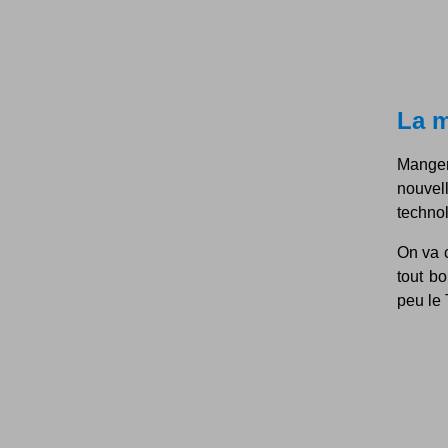
La m
Manger
nouve
technol
On va c
tout b
peu le 