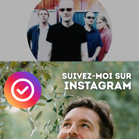
mediscotheque
ez la musique, c'est chic ! Entre bons copains twittos, c'est
 Et si vous faisiez même des rencontres entre mélomanes ?
quelques semaine de cela, j'ai lancé sur Twitter une petite in
le, un peu sur le modèle de #VendrediLecture pour les l
iscotheque ! Le concept est simple comme la banalit�...