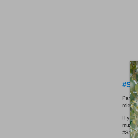
#Sa
Partag
mieux.
Il y a 
musica
#Samed