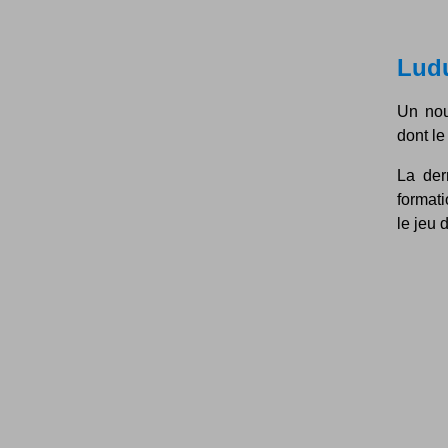
Ludu
Un nou
dont le
La der
formati
le jeu 