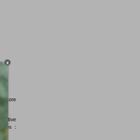
X
 encore
itiative
ivres :