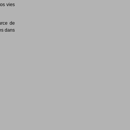
os vies
urce de
ées dans