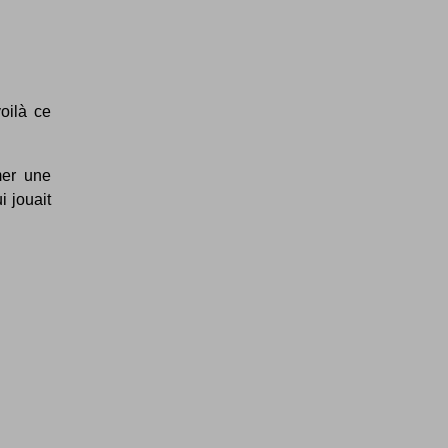
oilà ce
mer une
i jouait