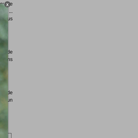
jeu de
X
re ...
, vous
hef de
x tons
nsé de
sur un