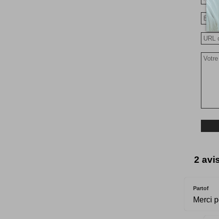
2 avis
Partof
Merci po