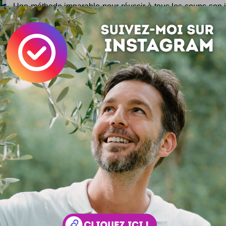
Une méthode imparable pour réussir à tous les coups son 
Rubik's cube ! Suivez simplement ces 5 points dans l'ord
, si vous suivez correctement ces 5 étapes faciles à suivre
rez à coup sûr votre...
Pasta Whistle la pâte qui siffle
Des pâtes, des pâtes, oui mais des pâtes qui sifflent ! Le c
gare et le gastronome en culotte courte enfin réunis ! Deu
jouer comme des grands...
ConnectTweet
Tweeter oui, mais collectif ! Voilà le concept bien pe
ConnectTweet ! Ainsi, vous allez pouvoir rassembler 
compte Twitter les messages de vos fans. Il suffit pour...
 votre avis !