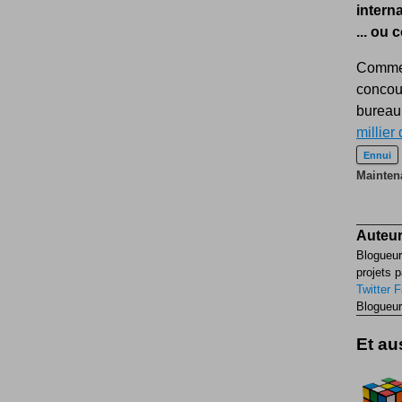
intern
... ou
Commen
concou
bureau 
millier 
Ennui
Maintena
Auteur
Blogueur
projets p
Twitter
F
Blogueur
Et aus