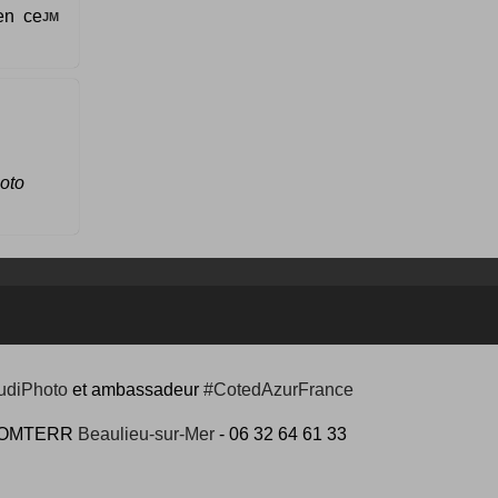
en ce
JM
hoto
udiPhoto
et ambassadeur
#CotedAzurFrance
 #COMTERR
Beaulieu-sur-Mer
- 06 32 64 61 33