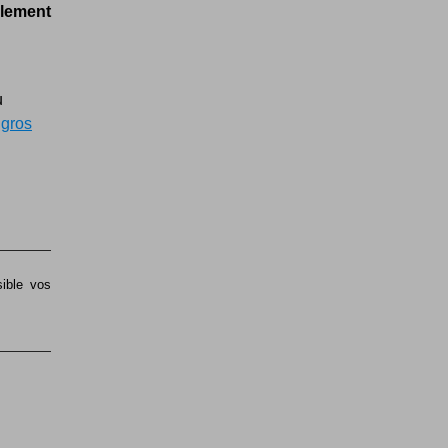
llement
u
n
gros
sible vos