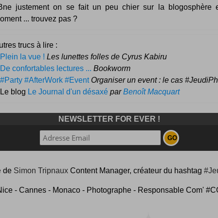
ne justement on se fait un peu chier sur la blogosphère 
oment ... trouvez pas ?
tres trucs à lire :
Plein la vue !
Les lunettes folles de Cyrus Kabiru
De confortables lectures ...
Bookworm
#Party #AfterWork #Event
Organiser un event : le cas #JeudiP
 Le blog
Le Journal d'un désaxé
par
Benoît Macquart
NEWSLETTER FOR EVER !
e
de
Simon Tripnaux
Content Manager, créateur du hashtag
#Je
Nice - Cannes - Monaco - Photographe - Responsable Com'