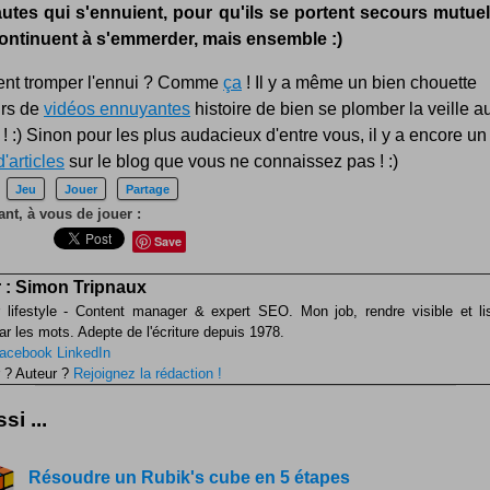
autes qui s'ennuient, pour qu'ils se portent secours mutue
 continuent à s'emmerder, mais ensemble :)
t tromper l'ennui ? Comme
ça
! Il y a même un bien chouette
rs de
vidéos ennuyantes
histoire de bien se plomber la veille a
! :) Sinon pour les plus audacieux d'entre vous, il y a encore u
d'articles
sur le blog que vous ne connaissez pas ! :)
Jeu
Jouer
Partage
nt, à vous de jouer :
Save
 :
Simon Tripnaux
 lifestyle - Content manager & expert SEO. Mon job, rendre visible et li
ar les mots. Adepte de l'écriture depuis 1978.
acebook
LinkedIn
 ? Auteur ?
Rejoignez la rédaction !
si ...
Résoudre un Rubik's cube en 5 étapes