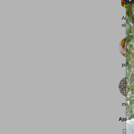
Ainsi
réussi
pour 
même 
Ajoutez