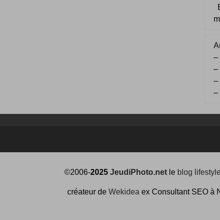
B
m
Au
–
–
–
–
©2006-
2025
JeudiPhoto.net
le
blog lifestyl
créateur de
Wekidea
ex Consultant SEO à 