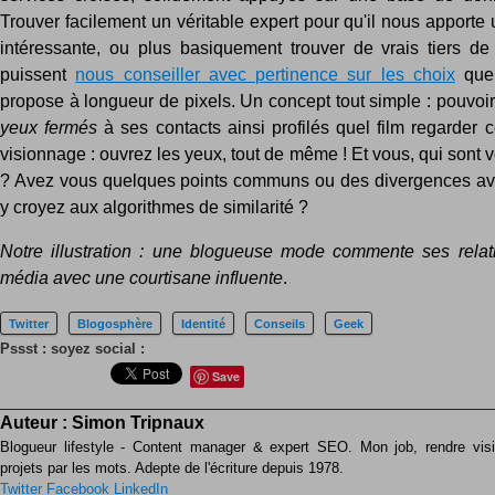
Trouver facilement un véritable expert pour qu'il nous apporte
intéressante, ou plus basiquement trouver de vrais tiers de
puissent
nous conseiller avec pertinence sur les choix
que
propose à longueur de pixels. Un concept tout simple : pouvo
yeux fermés
à ses contacts ainsi profilés quel film regarder c
visionnage : ouvrez les yeux, tout de même ! Et vous, qui sont
? Avez vous quelques points communs ou des divergences av
y croyez aux algorithmes de similarité ?
Notre illustration : une blogueuse mode commente ses relat
média avec une courtisane influente
.
Twitter
Blogosphère
Identité
Conseils
Geek
Pssst : soyez social :
Save
Auteur :
Simon Tripnaux
Blogueur lifestyle - Content manager & expert SEO. Mon job, rendre visib
projets par les mots. Adepte de l'écriture depuis 1978.
Twitter
Facebook
LinkedIn