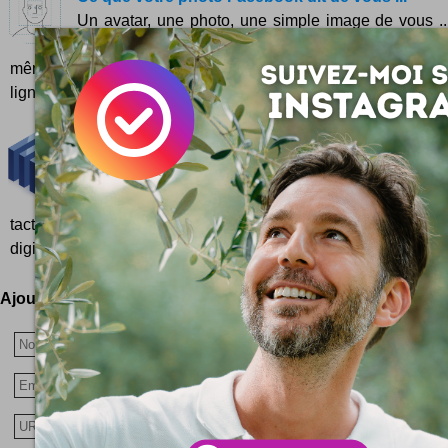
Un avatar, une photo, une simple image de vous ..
dire beaucoup sur les réseaux sociaux ! Parce qu
même un peu mondial Facebook, voyez-vous ... Alors faut p
ligne n'import...
Tips & astuces Facebook
Facebook avec des bonnes astuces de sioux, c'es
bien meilleur ! On se fait un petit tour d'horiz
tactiques SMO millésime 2017 ? Si vous travaillez dans 
digital (oui c'est comme ça qu'on dit), vous aurez pu noter que l
Ajoutez votre avis !