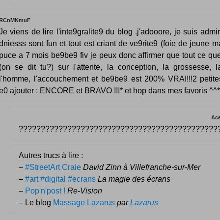
RCnMKmuF
Je viens de lire l'inte9gralite9 du blog .j'adooore, je suis admir
dniesss sont fun et tout est criant de ve9rite9 (foie de jeune
puce a 7 mois be9be9 fiv je peux donc affirmer que tout ce que 
(on se dit tu?) sur l'attente, la conception, la grossesse, la
l'homme, l'accouchement et be9be9 est 200% VRAI!!!2 petit
e0 ajouter : ENCORE et BRAVO !!!* et hop dans mes favoris ^^*
Ac
??????????????????????????????????????????????
Autres trucs à lire :
–
#StreetArt Craie
David Zinn à Villefranche-sur-Mer
–
#art #digital #ecrans
La magie des écrans
–
Pop'n'post !
Re-Vision
– Le blog
Massage Lazarus
par
Lazarus