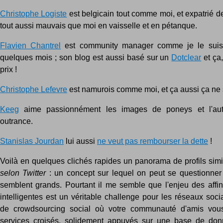
Christophe Logiste
est belgicain tout comme moi, et expatrié de s
tout aussi mauvais que moi en vaisselle et en pétanque.
Flavien Chantrel
est community manager comme je le suis
quelques mois ; son blog est aussi basé sur un
Dotclear
et ça
prix !
Christophe Lefevre
est namurois comme moi, et ça aussi ça ne 
Keeg
aime passionnément les images de poneys et l'aut
outrance.
Stanislas Jourdan
lui aussi
ne veut pas rembourser la dette
!
Voilà en quelques clichés rapides un panorama de profils simi
selon Twitter
: un concept sur lequel on peut se questionner 
semblent grands. Pourtant il me semble que l'enjeu des affini
intelligentes est un véritable challenge pour les réseaux soc
de crowdsourcing social où votre communauté d'amis vou
services croisés, solidement appuyés sur une base de don