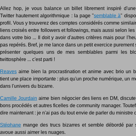
Allez hop, je vous balance un billet librement inspiré d'une 
Twitter hautement algorithmique : la page "
semblable à
" dispo
profil. Vous y trouverez des comptes considérés comme similair
liens croisés entre followers et followings, mais aussi selon les
dans votre bio ... Il doit y avoir d'autres critères mais pour l'he
pas repérés. Bref, je me lance dans un petit exercice purement s
présenter quelques uns de mes semblables parmi les bl
twittosphère ... c'est parti !
Reaves
aime bien la procrastination et anime avec brio un 
tient une place importante : plus qu'un proche numérique, un m
dans l'univers du bizarre.
Camille Jourdain
aime bien négocier des liens en DM, discut
bons procédés et autres ficelles de community manager. Toutefo
dire maintenant : je n'ai pas du tout envie de parler du ministre 
Stéphane
mange des trucs bizarres et semble débordé par s
avoue aussi aimer les nuages.