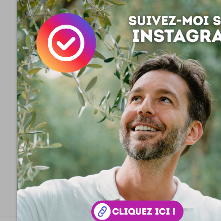
ont du pognon ou du pouvoir ne se geanent pas pour en 
taper tout ce qui bouge. Regardez les politiques, chanteur
Je suis persuade9 quÃ¢Â€Â™ils sont de bonne foi quand 
quÃ¢Â€Â™ils pensaient quÃ¢Â€Â™elle avait 18 ans. De9j
on surement pas demande9 son e2ge, ensuite vu quÃ
tout en plastique, pas facile de savoir. Ce quÃ¢Â€Â™ils
est lÃ¢Â€Â™aspect jeune femme bien vulgaire preate e0 t
pour du pognon. CÃ¢Â€Â™est pas des pe9dophiles, il
attire9s par les enfants sinon, ses gros ballons en silic
repoussoir. Par contre, son mac e9tait surement au 
quÃ¢Â€Â™il a bien fallu quelquÃ¢Â€Â™un pour lui pay
extreame e0 Zahia, et faire de la chirurgie plastique (
dans ce cas, le mot plastique me parait vraiment approprie
sfbr que des chirurgiens sÃ¢Â€Â™en chargent sur des
avec un gros che8que ou si on lui a pre9sente9 des faux 
implique dans tous les cas un re9seau pas net de fourni
fraiche e0 riches people en goguette sur Paris.