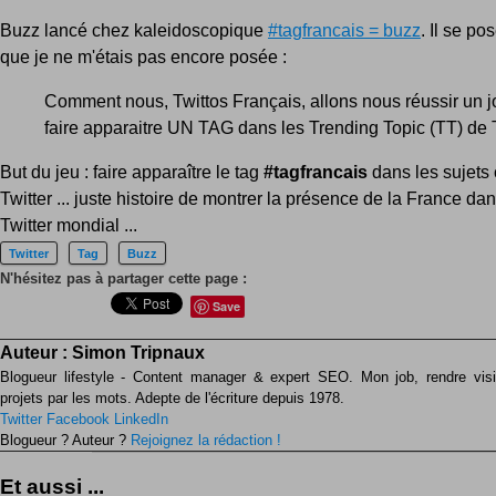
Buzz lancé chez kaleidoscopique
#tagfrancais = buzz
. Il se po
que je ne m'étais pas encore posée :
Comment nous, Twittos Français, allons nous réussir un j
faire apparaitre UN TAG dans les Trending Topic (TT) de T
But du jeu : faire apparaître le tag
#tagfrancais
dans les sujets
Twitter ... juste histoire de montrer la présence de la France dan
Twitter mondial ...
Twitter
Tag
Buzz
N'hésitez pas à partager cette page :
Save
Auteur :
Simon Tripnaux
Blogueur lifestyle - Content manager & expert SEO. Mon job, rendre visib
projets par les mots. Adepte de l'écriture depuis 1978.
Twitter
Facebook
LinkedIn
Blogueur ? Auteur ?
Rejoignez la rédaction !
Et aussi ...