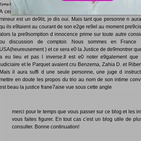
ZympJdYRYVAG
A ceux (Fabou et Ve9ronique) qui disent que se payer une pr
mineur est un de9lit, je dis oui. Mais tant que personne n aur
qu ils e9taient au courant de son e2ge re9el au moment pre9cis 
alors la pre9somption d innocence prime sur toute autre consi
ou discussion de comptoir. Nous sommes en France 
USA(heureusement ) et ce sera e0 la Justice de de9montrer que 
a eu lieu et pas l inverse.Il est e0 noter e9galement que 
judiciaire et le Parquet avaient cru Benzema, Zahia D. et Riber
Mais il aura suffi d une seule personne, une juge d instruct
mettre en doute les propos du trio au nom de son intime convi
est beau la justice frane7aise vue sous cette angle
merci pour le temps que vous passer sur ce blog et les i
vous faites figurer. En tout cas c'est un blog utile de plus
consulter. Bonne continuation!