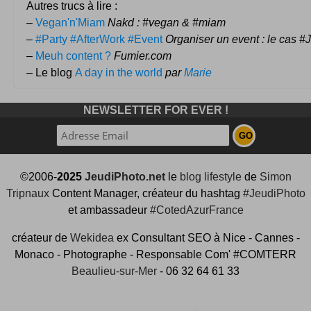
Autres trucs à lire :
–
Vegan'n'Miam
Nakd : #vegan & #miam
–
#Party #AfterWork #Event
Organiser un event : le cas 
–
Meuh content ?
Fumier.com
– Le blog
A day in the world
par
Marie
NEWSLETTER FOR EVER !
©2006-
2025
JeudiPhoto.net
le
blog lifestyle
de
Simon
Tripnaux
Content Manager, créateur du hashtag
#JeudiPhoto
et ambassadeur
#CotedAzurFrance
créateur de
Wekidea
ex Consultant SEO à Nice - Cannes -
Monaco - Photographe - Responsable Com' #COMTERR
Beaulieu-sur-Mer
- 06 32 64 61 33