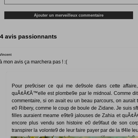
4 avis passionnants
Vincent
à mon avis ça marchera pas ! :(
Pour pre9ciser ce qui me de9sole dans cette affair
quÃ¢Â€Â™elle est plombe9e par le midnoal. Comme dit
commentaire, si on avait eu un beau parcours, on aurait
e0 Ribery, comme le coup de boule de Zidane. Je suis sf
filles auraient meame e9te9 jalouses de Zahia et quÃ¢Â
encore plus vendu son histoire e0 de9faut de son cor
transpirer la volonte9 de leur faire payer par de la tf4le l
pas se leurrer, la plupart des mecs, sportifs ou non, d