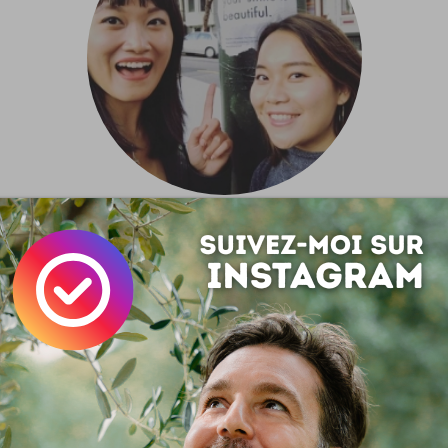
eComplimentProject
pliments, ça fait du bien à l'âme, au coeur, à l'esprit ou tou
udrez. Et par les temps qui courent, ça fait vraiment du bien. 
et plein d'empathie !
trouvaille de la journée, après une rude migration du blog c
ur favori en vue du passage au https !C'est d'ailleurs le premier
tte nouvelle version du site, qui ne...