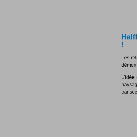
Half
!
Les rel
démontr
L'idée
paysa
transce