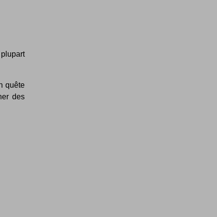
plupart
n quête
ner des