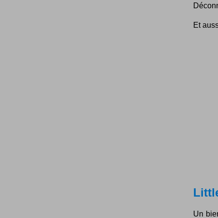
Déconn
Et auss
Litt
Un bie