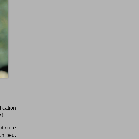
lication
 !
nt notre
 un peu.