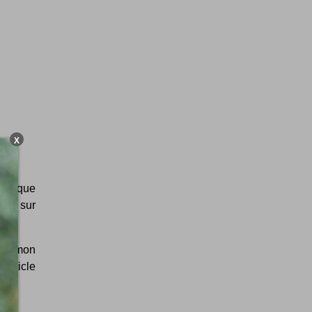
X
t ce que
Zoom sur
hez mon
 article