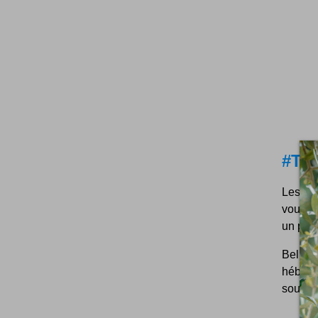
#Th
Les com
vous vo
un proj
Belle 
héberge
sous ce