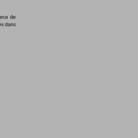
urce de
ées dans