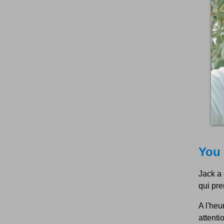
You 
Jack a 
qui pre
A l'heu
attenti