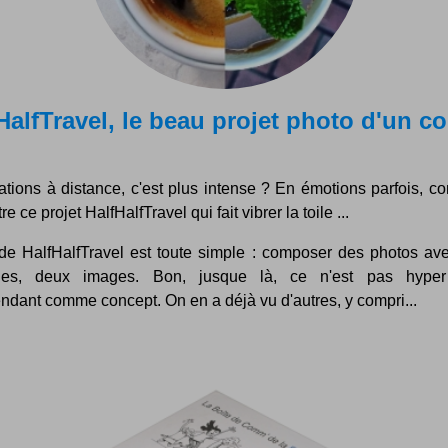
HalfTravel, le beau projet photo d'un c
ations à distance, c'est plus intense ? En émotions parfois, 
e ce projet HalfHalfTravel qui fait vibrer la toile ...
 de HalfHalfTravel est toute simple : composer des photos av
ges, deux images. Bon, jusque là, ce n'est pas hype
ndant comme concept. On en a déjà vu d'autres, y compri...