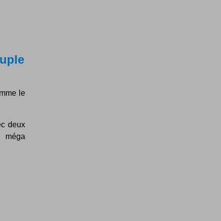
ouple
comme le
ec deux
r méga