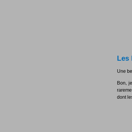
Les
Une bel
Bon, je
raremen
dont le