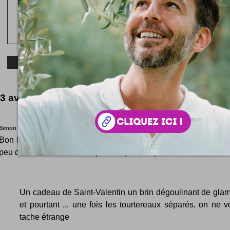
3 avis éclairés
Simon
Bon là faut juste couper le bras à la dame mais je suis sûr q
peu de bonne volonté elle pourrait jouer le jeu ...
Un cadeau de Saint-Valentin un brin dégoulinant de gla
et pourtant ... une fois les tourtereaux séparés, on ne v
tache étrange