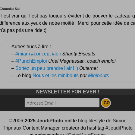
Chocolat Sai
Il est vrai qu'il est pas toujours évident de trouver le cadeau q
différence aux yeux de notre moitié ! Merci pour cette idée de 
n'a pas pris une ride :)
Autres trucs à lire :
–
#miam #concept #joli
Shanty Biscuits
–
#PunchEmploi
Uriel Megnassan, coach emploi
–
Sortez un peu prendre l'air ! :)
Outernet
– Le blog
Nous et les minibouts
par
Minibouts
NEWSLETTER FOR EVER !
©2006-
2025
JeudiPhoto.net
le
blog lifestyle
de
Simon
Tripnaux
Content Manager, créateur du hashtag
#JeudiPhoto