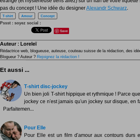
étrange (et mystérieuse tiens allez) sur un flan de votre liquette !
pas du concept ! Une idée du designer
Alexandr Schwarz
.
T-shirt
Amour
Concept
Pssst : soyez social :
Save
Auteur :
Loreleï
Rédactrice web, blogueuse, auteuse, couteau suisse de la rédaction, des idées
Blogueur ? Auteur ?
Rejoignez la rédaction !
Et aussi ...
T-shirt disc-jockey
Un bien joli T-shirt hippique et rythmique ! Parce que
jockey ce n'est jamais qu'un jockey sur disque, en fait
Parfaitemen...
Pour Elle
Pour Elle est un film d'amour aux contours durs et