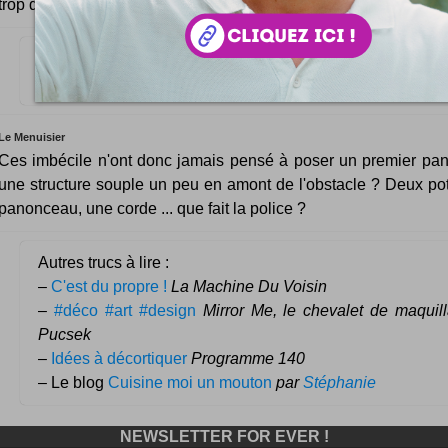
trop drole !!!!!!!!!ils ne savent peut-etre pas lire
il faut etre bigleux a ce point là!!!!!!!!!!!!!!
Le Menuisier
Ces imbécile n'ont donc jamais pensé à poser un premier pa
une structure souple un peu en amont de l'obstacle ? Deux po
panonceau, une corde ... que fait la police ?
Autres trucs à lire :
–
C'est du propre !
La Machine Du Voisin
–
#déco #art #design
Mirror Me, le chevalet de maquill
Pucsek
–
Idées à décortiquer
Programme 140
– Le blog
Cuisine moi un mouton
par
Stéphanie
NEWSLETTER FOR EVER !