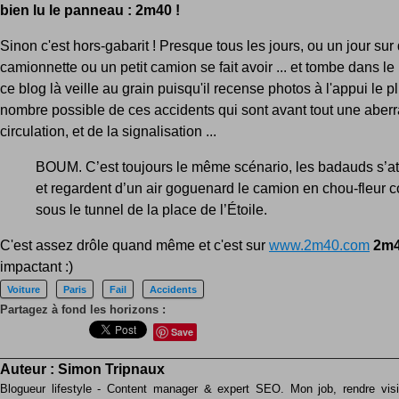
bien lu le panneau : 2m40 !
Sinon c'est hors-gabarit ! Presque tous les jours, ou un jour sur
camionnette ou un petit camion se fait avoir ... et tombe dans le
ce blog là veille au grain puisqu'il recense photos à l'appui le p
nombre possible de ces accidents qui sont avant tout une aberr
circulation, et de la signalisation ...
BOUM. C’est toujours le même scénario, les badauds s’at
et regardent d’un air goguenard le camion en chou-fleur 
sous le tunnel de la place de l’Étoile.
C'est assez drôle quand même et c'est sur
www.2m40.com
2m
impactant :)
Voiture
Paris
Fail
Accidents
Partagez à fond les horizons :
Save
Auteur :
Simon Tripnaux
Blogueur lifestyle - Content manager & expert SEO. Mon job, rendre visib