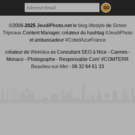
©2006-
2025
JeudiPhoto.net
le
blog lifestyle
de
Simon
Tripnaux
Content Manager, créateur du hashtag
#JeudiPhoto
et ambassadeur
#CotedAzurFrance
créateur de
Wekidea
ex Consultant SEO à Nice - Cannes -
Monaco - Photographe - Responsable Com' #COMTERR
Beaulieu-sur-Mer
- 06 32 64 61 33