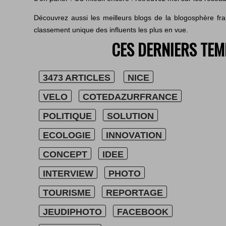
Découvrez aussi les meilleurs blogs de la blogosphère fr
classement unique des influents les plus en vue.
CES DERNIERS TEMP
3473 ARTICLES
NICE
VELO
COTEDAZURFRANCE
POLITIQUE
SOLUTION
ECOLOGIE
INNOVATION
CONCEPT
IDEE
INTERVIEW
PHOTO
TOURISME
REPORTAGE
JEUDIPHOTO
FACEBOOK