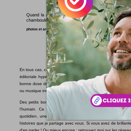
Olivier Ratsi
Quand la structure se déstructure ... ça
chamboule nos cultures !
photos et architecture ...
MEILLEUR BLOG LIFES
En tous cas, ce blog est un des meilleurs lieux numériques p
éditoriale hyper improbable. Vous y trouverez une belle s
bonne dose de lifestyle homme, quelques perles visuelles,
ou musique indocile.
Des petits bonheurs comme de grandes découvertes, avec
l'humain. Ce sont parfois des toutes petites choses, u
quotidien, une chouette initiative au futur plein d'aveni
histoires que je partage avec vous. Si vous avez de brillan
d'en parler ! Ou mieux encore : retrouvez moi sur les réseau