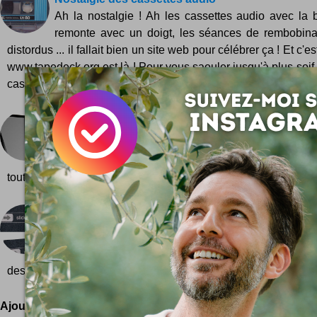
Ah la nostalgie ! Ah les cassettes audio avec la
remonte avec un doigt, les séances de rembobina
distordus ... il fallait bien un site web pour célébrer ça ! Et c'
www.tapedeck.org est là ! Pour vous saouler jusqu'à plus soif
cassette...
New York > Los Angeles
Une table ? Un petit voyage en quatre lettres, d
voyelle ! Elles sont deux dans la série NY and LA ta
tout simplement les acronymes de ces deux riantes...
Paillasson iPhone
Coques, étuis, copies, gadgets ... On en bouffe 
sauces de l'iPhone ! Et on peut même s'essuyer 
dessus ! http://www.meninos.us/products.... Pour 50 dollars soit
Ajoutez votre avis !