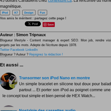
45 dollars Canadiens chez
contexture.ca
. La rencontre du numé
magnétique.
IPod
K7
Design
Fun
Vos amis le méritent : partagez cette page !
Save
Auteur :
Simon Tripnaux
Blogueur lifestyle - Content manager & expert SEO. Mon job, rendre visib
projets par les mots. Adepte de l'écriture depuis 1978.
Twitter
Facebook
LinkedIn
Blogueur ? Auteur ?
Rejoignez la rédaction !
Et aussi ...
Transormer son iPod Nano en montre
Un simple bracelet en silicone tout doux pour balad
partout ... Et porter son iPod au poignet comme une 
le concept tout simple et bien pensé de HEX Watch...
Nostalgie des cassettes audio