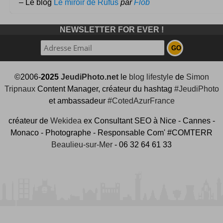
– Le blog
Le miroir de Rufus
par
Flob
NEWSLETTER FOR EVER !
©2006-
2025
JeudiPhoto.net
le
blog lifestyle
de
Simon
Tripnaux
Content Manager, créateur du hashtag
#JeudiPhoto
et ambassadeur
#CotedAzurFrance
créateur de
Wekidea
ex Consultant SEO à Nice - Cannes -
Monaco - Photographe - Responsable Com' #COMTERR
Beaulieu-sur-Mer
- 06 32 64 61 33