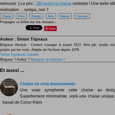
retrouver :) Le prix :
280 euros la chaise
rootstyle ! Une belle id
réalisation ... sympa, non ?
Chaise
Déco
Design
Bois
Nature
Concept
Propagez ce billet sur les réseaux :
Save
Auteur :
Simon Tripnaux
Blogueur lifestyle - Content manager & expert SEO. Mon job, rendre visib
projets par les mots. Adepte de l'écriture depuis 1978.
Twitter
Facebook
LinkedIn
Blogueur ? Auteur ?
Rejoignez la rédaction !
Et aussi ...
Chaise en cinq mouvements
Une vraie symphonie cette chaise au desi
Superbement minimaliste, voilà une chaise unique
travail de Conor Klein