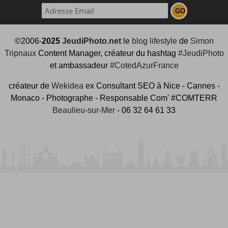
©2006-
2025
JeudiPhoto.net
le
blog lifestyle
de
Simon
Tripnaux
Content Manager, créateur du hashtag
#JeudiPhoto
et ambassadeur
#CotedAzurFrance
créateur de
Wekidea
ex Consultant SEO à Nice - Cannes -
Monaco - Photographe - Responsable Com' #COMTERR
Beaulieu-sur-Mer
- 06 32 64 61 33