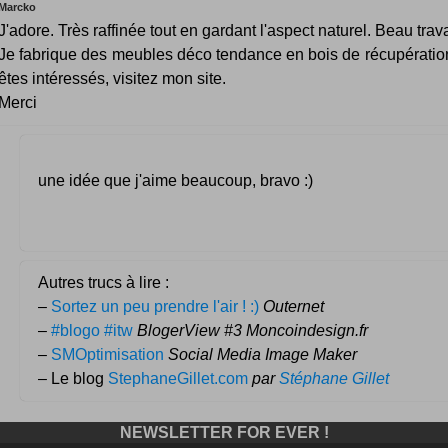
Marcko
J'adore. Très raffinée tout en gardant l'aspect naturel. Beau trava
Je fabrique des meubles déco tendance en bois de récupération
êtes intéressés, visitez mon site.
Merci
une idée que j'aime beaucoup, bravo :)
Autres trucs à lire :
–
Sortez un peu prendre l'air ! :)
Outernet
–
#blogo #itw
BlogerView #3 Moncoindesign.fr
–
SMOptimisation
Social Media Image Maker
– Le blog
StephaneGillet.com
par
Stéphane Gillet
NEWSLETTER FOR EVER !