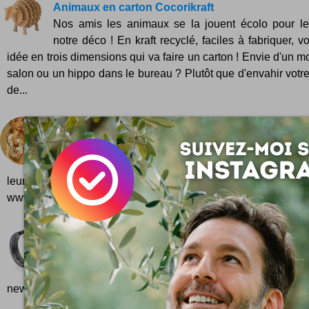
Animaux en carton Cocorikraft
Nos amis les animaux se la jouent écolo pour l
notre déco ! En kraft recyclé, faciles à fabriquer, v
idée en trois dimensions qui va faire un carton ! Envie d'un 
salon ou un hippo dans le bureau ? Plutôt que d'envahir vot
de...
Deseo Works
Deseo Works c'est un studio graphique qui fai
superbes et qui en tient boutique sur le web ... Que
leurs oeuvres numériques ... les belles images c'es
www.deseoworks....
Anneau 2x4 Ring
C'est un bijou tout simple aux allures d'arbre ! Hop
anneau 2x4 Ring de la collection The Wood par l
new-yorkais Digby & Iona ...