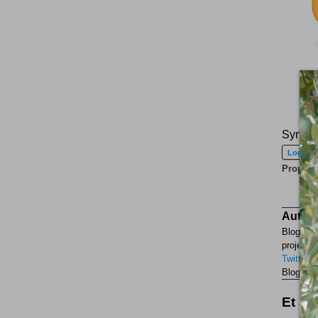
Sympat
Logos
Propulse
Auteur
Blogueur
projets p
Twitter
F
Blogueur
Et aus