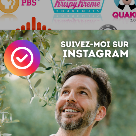
hique, non ?
Design
Fun
Insolite
Remix
z cette page sur vos réseaux :
Save
 :
Simon Tripnaux
 lifestyle - Content manager & expert SEO. Mon job, rendre visible et li
ar les mots. Adepte de l'écriture depuis 1978.
acebook
LinkedIn
 ? Auteur ?
Rejoignez la rédaction !
si ...