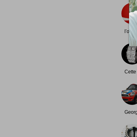
l'ordre
Cette 
George