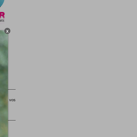
X
sible vos