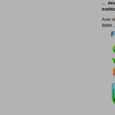
... de
traditi
Avec d
BMW ...