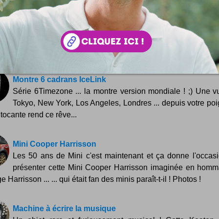
You Took My Name
Ah oui, tu me piques mon nom ? Même pas peur ! Oui, pas
en effet : la lobotomisation des cervelles par la publicité ré
 ! :) Voici...
Montre 6 cadrans IceLink
Série 6Timezone ... la montre version mondiale ! ;) Une v
Tokyo, New York, Los Angeles, Londres ... depuis votre poi
tocante rend ce rêve...
Mini Cooper Harrisson
Les 50 ans de Mini c'est maintenant et ça donne l'occas
présenter cette Mini Cooper Harrisson imaginée en hom
 Harrisson ... ... qui était fan des minis paraît-t-il ! Photos !
Machine à écrire la musique