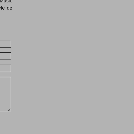
 Music
èle de