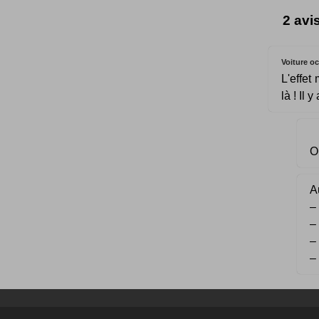
2 avi
Voiture o
L'effet
là ! Il 
O
Au
–
–
–
–