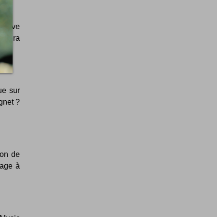
 grave
tablira
ue sur
gnet ?
ion de
mage à