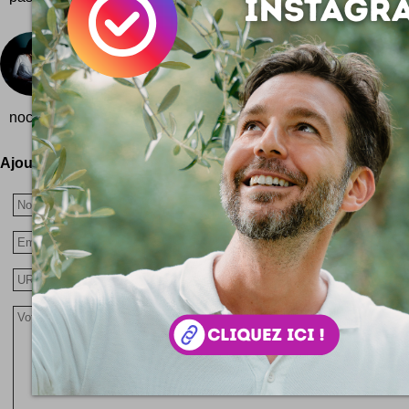
Portraits de blogueurs
La nuit, tous les blogueurs ... vivent dans le noir ? 
magnifique série photo, les blogueurs sont d
nocturnes au noctambulisme soign�...
Ajoutez votre avis !