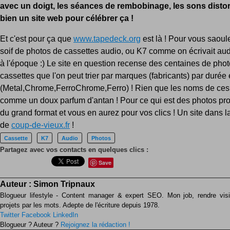
avec un doigt, les séances de rembobinage, les sons distordus
bien un site web pour célébrer ça !
Et c'est pour ça que
www.tapedeck.org
est là ! Pour vous saoul
soif de photos de cassettes audio, ou K7 comme on écrivait a
à l'époque :) Le site en question recense des centaines de pho
cassettes que l'on peut trier par marques (fabricants) par durée 
(Metal,Chrome,FerroChrome,Ferro) ! Rien que les noms de ces 
comme un doux parfum d'antan ! Pour ce qui est des photos pro
du grand format et vous en aurez pour vos clics ! Un site dans la
de
coup-de-vieux.fr
!
Cassette
K7
Audio
Photos
Partagez avec vos contacts en quelques clics :
Save
Auteur :
Simon Tripnaux
Blogueur lifestyle - Content manager & expert SEO. Mon job, rendre visib
projets par les mots. Adepte de l'écriture depuis 1978.
Twitter
Facebook
LinkedIn
Blogueur ? Auteur ?
Rejoignez la rédaction !