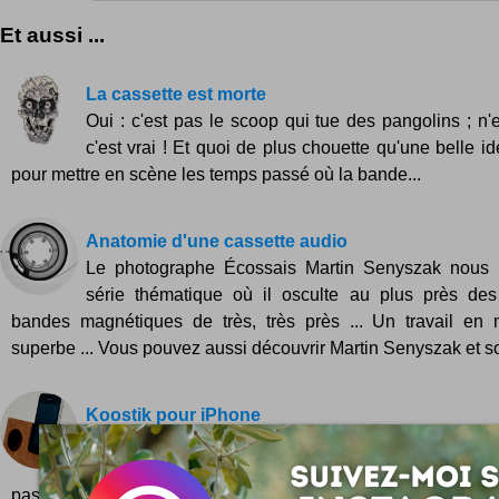
Et aussi ...
La cassette est morte
Oui : c'est pas le scoop qui tue des pangolins ; 
c'est vrai ! Et quoi de plus chouette qu'une belle i
pour mettre en scène les temps passé où la bande...
Anatomie d'une cassette audio
Le photographe Écossais Martin Senyszak nous
série thématique où il osculte au plus près des
bandes magnétiques de très, très près ... Un travail en n
superbe ... Vous pouvez aussi découvrir Martin Senyszak et son
Koostik pour iPhone
Un dock pour votre iPhone ... 100 % nature ! Le vrai
ampli naturel, c'est qu'il n'est pas du tout électroniqu
pas de...