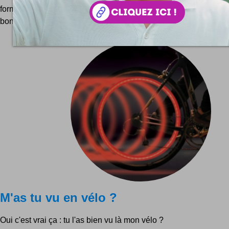
forme cultissime que les moins de vingt ans ne peuvent pas
bon vieux transistor d'antan, où une tablette iPad s'est...
M'as tu vu en vélo ?
Oui c'est vrai ça : tu l'as bien vu là mon vélo ?