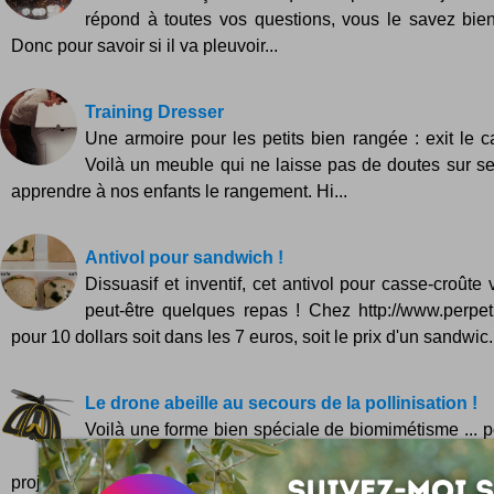
répond à toutes vos questions, vous le savez bie
Donc pour savoir si il va pleuvoir...
Training Dresser
Une armoire pour les petits bien rangée : exit le
Voilà un meuble qui ne laisse pas de doutes sur ses
apprendre à nos enfants le rangement. Hi...
Antivol pour sandwich !
Dissuasif et inventif, cet antivol pour casse-croûte
peut-être quelques repas ! Chez http://www.perpetu
pour 10 dollars soit dans les 7 euros, soit le prix d'un sandwic.
Le drone abeille au secours de la pollinisation !
Voilà une forme bien spéciale de biomimétisme ... po
à la disparition des abeilles, voici un concept 
projette de les remplacer ! En partant du constat terrifiant qu