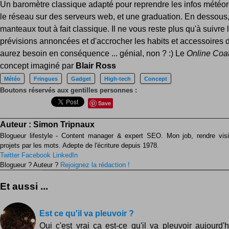
Un baromètre classique adapté pour reprendre les infos météor
le réseau sur des serveurs web, et une graduation. En dessous,
manteaux tout à fait classique. Il ne vous reste plus qu'à suivre 
prévisions annoncées et d'accrocher les habits et accessoires 
aurez besoin en conséquence ... génial, non ? :) Le
Online Coa
concept imaginé par
Blair Ross
Météo
Fringues
Gadget
High-tech
Concept
Boutons réservés aux gentilles personnes :
Save
Auteur :
Simon Tripnaux
Blogueur lifestyle - Content manager & expert SEO. Mon job, rendre visib
projets par les mots. Adepte de l'écriture depuis 1978.
Twitter
Facebook
LinkedIn
Blogueur ? Auteur ?
Rejoignez la rédaction !
Et aussi ...
Est ce qu'il va pleuvoir ?
Oui c'est vrai ça est-ce qu'il va pleuvoir aujourd