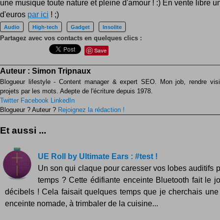
une musique toute nature et pleine d'amour ! :) En vente libre u
d'euros
par ici
! ;)
Audio
High-tech
Gadget
Insolite
Partagez avec vos contacts en quelques clics :
Save
Auteur :
Simon Tripnaux
Blogueur lifestyle - Content manager & expert SEO. Mon job, rendre visib
projets par les mots. Adepte de l'écriture depuis 1978.
Twitter
Facebook
LinkedIn
Blogueur ? Auteur ?
Rejoignez la rédaction !
Et aussi ...
UE Roll by Ultimate Ears : #test !
Un son qui claque pour caresser vos lobes auditifs pa
temps ? Cette édifiante enceinte Bluetooth fait le j
décibels ! Cela faisait quelques temps que je cherchais une
enceinte nomade, à trimbaler de la cuisine...