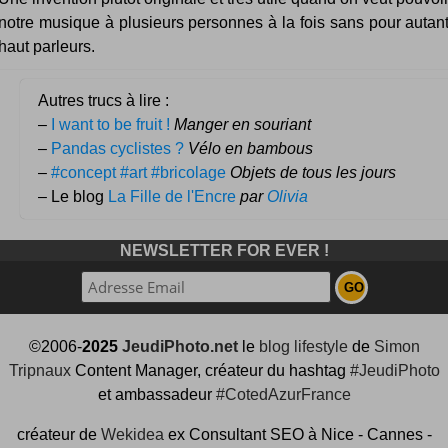
notre musique à plusieurs personnes à la fois sans pour autant 
haut parleurs.
Autres trucs à lire :
–
I want to be fruit !
Manger en souriant
–
Pandas cyclistes ?
Vélo en bambous
–
#concept #art #bricolage
Objets de tous les jours
– Le blog
La Fille de l'Encre
par
Olivia
NEWSLETTER FOR EVER !
©2006-
2025
JeudiPhoto.net
le
blog lifestyle
de
Simon
Tripnaux
Content Manager, créateur du hashtag
#JeudiPhoto
et ambassadeur
#CotedAzurFrance
créateur de
Wekidea
ex Consultant SEO à Nice - Cannes -