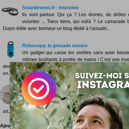
Smartdrones.fr : interview
Ils sont partout. Qui ça ? Les drones, de drôles
volantes ... Tiens tiens, qui voilà ? Le camarade 
Dupin édite avec bonheur un blog dédié à l'actualit...
Robocopp, la grenade sonore
Un gadget qui casse les oreilles sans avoir besoi
mômes braillards à portée de mains ! C'est une inve
destinée aux plus flippés d'entre-nous, mais elle est bien
un...
Tafelwip
Les bonnes manières à table ... Savoir se tenir à
rudement important pour briller en société. Une des 
art...
Ajoutez votre avis !