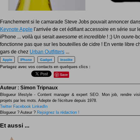
Franchement si le camarade Steve Jobs pouvait annoncer dans
Keynote Apple
l'arrivée de cet édifiant accessoire en série sur 
iPhone ... voilà qui serait
awesome
et
incredible
! ;) Un ouvre-bo
fonctionne pas que sur les bouteilles de cidre ! En vente libre ch
gars de chez
Urban Outfitters
...
Apple
IPhone
Gadget
Insolite
Partagez avec vos contacts en quelques clics :
Save
Auteur :
Simon Tripnaux
Blogueur lifestyle - Content manager & expert SEO. Mon job, rendre visib
projets par les mots. Adepte de l'écriture depuis 1978.
Twitter
Facebook
LinkedIn
Blogueur ? Auteur ?
Rejoignez la rédaction !
Et aussi ...