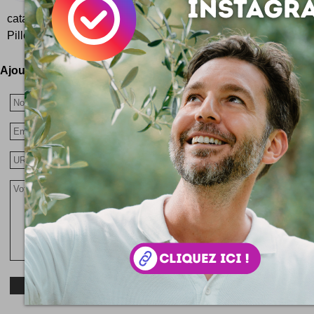
habilement au bureau ... ou éviter les désag
catastrophes aériennes ... Bon, voilà le concept : des cravat
Pillow Tie à gonfler pour piquer un petit somme dans un...
Ajoutez votre avis !