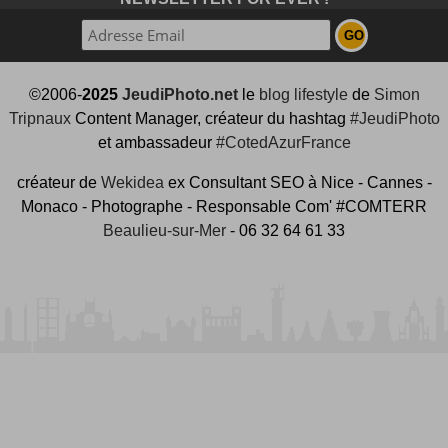
©2006-
2025
JeudiPhoto.net
le
blog lifestyle
de
Simon
Tripnaux
Content Manager, créateur du hashtag
#JeudiPhoto
et ambassadeur
#CotedAzurFrance
créateur de
Wekidea
ex Consultant SEO à Nice - Cannes -
Monaco - Photographe - Responsable Com' #COMTERR
Beaulieu-sur-Mer
- 06 32 64 61 33