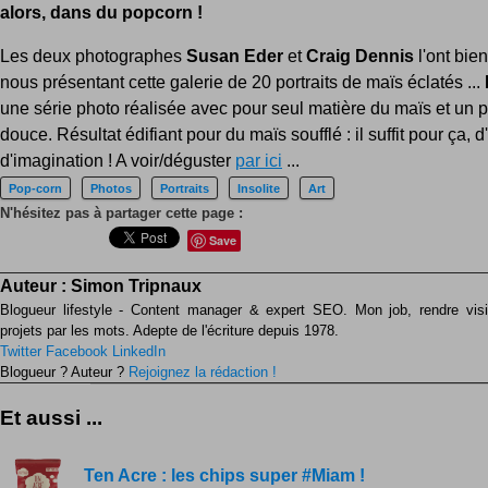
alors, dans du popcorn !
Les deux photographes
Susan Eder
et
Craig Dennis
l'ont bie
nous présentant cette galerie de 20 portraits de maïs éclatés ...
une série photo réalisée avec pour seul matière du maïs et un p
douce. Résultat édifiant pour du maïs soufflé : il suffit pour ça, 
d'imagination ! A voir/déguster
par ici
...
Pop-corn
Photos
Portraits
Insolite
Art
N'hésitez pas à partager cette page :
Save
Auteur :
Simon Tripnaux
Blogueur lifestyle - Content manager & expert SEO. Mon job, rendre visib
projets par les mots. Adepte de l'écriture depuis 1978.
Twitter
Facebook
LinkedIn
Blogueur ? Auteur ?
Rejoignez la rédaction !
Et aussi ...
Ten Acre : les chips super #Miam !