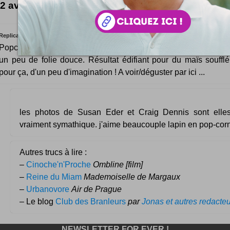
2 avis éclairés
Replica Role
Popcorn c'est une série photo réalisée avec pour seul matière d
un peu de folie douce. Résultat édifiant pour du maïs soufflé :
pour ça, d'un peu d'imagination ! A voir/déguster par ici ...
les photos de Susan Eder et Craig Dennis sont elles
vraiment symathique. j'aime beaucouple lapin en pop-corn
Autres trucs à lire :
–
Cinoche'n'Proche
Ombline [film]
–
Reine du Miam
Mademoiselle de Margaux
–
Urbanovore
Air de Prague
– Le blog
Club des Branleurs
par
Jonas et autres redacte
NEWSLETTER FOR EVER !