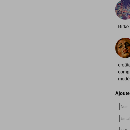
Birke 
croût
compr
modèle
Ajoutez