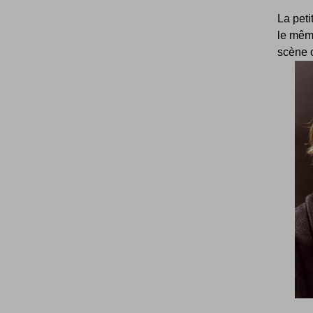
La peti
le même
scène o