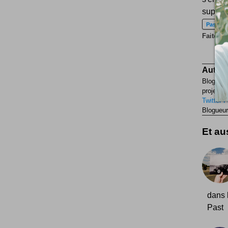
superb
Passé
Faites p
Auteur
Blogueur
projets p
Twitter
F
Blogueur
Et aus
dans l
Past