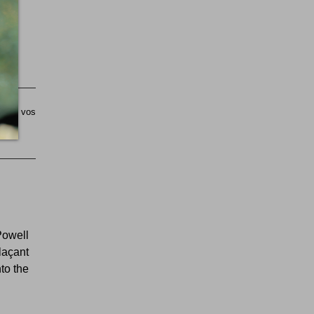
sible vos
Powell
laçant
nto the