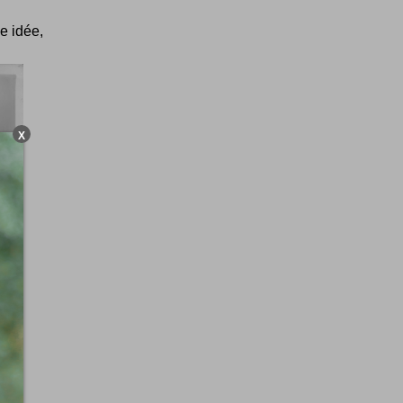
le idée,
X
ui