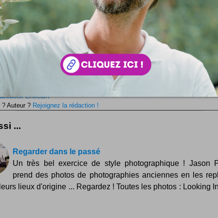
es clichés, rendez-vous donc prestement sur
irinawerning.com
!
Présent
Photos
Portraits
Concept
laisir à vos amis : partagez !
Save
 :
Simon Tripnaux
 lifestyle - Content manager & expert SEO. Mon job, rendre visible et li
ar les mots. Adepte de l'écriture depuis 1978.
acebook
LinkedIn
 ? Auteur ?
Rejoignez la rédaction !
si ...
Regarder dans le passé
Un très bel exercice de style photographique ! Jason 
prend des photos de photographies anciennes en les rep
eurs lieux d'origine ... Regardez ! Toutes les photos : Looking I