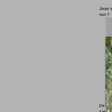
Jouer s
non ?
De quoi
s'entas