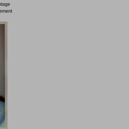
ntage
lement