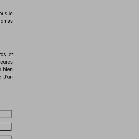
ous le
Thomas
os et
leures
r bien
e d'un