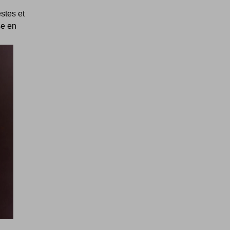
stes et
se en