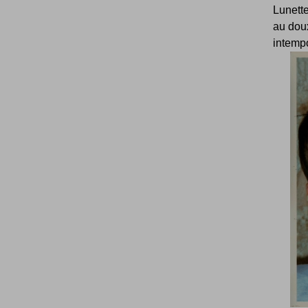
Lunette
au doux
intempo