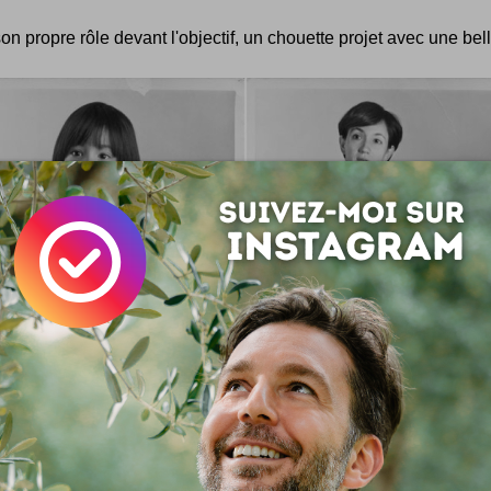
on propre rôle devant l'objectif, un chouette projet avec une bel
 se questionner un chouïa sur le temps qui passe et les rides q
sent ! Perso : j'adhère et j'adore ! Pour voir toute la série de ces