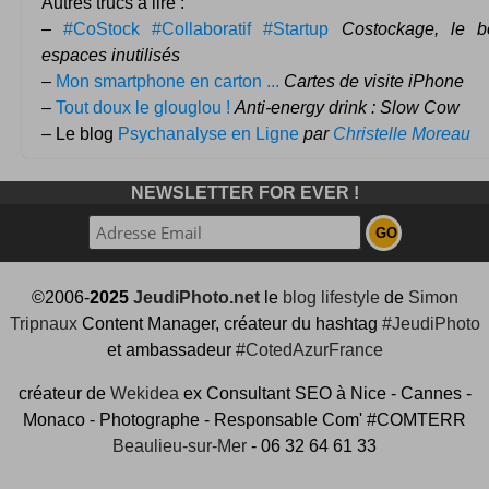
Autres trucs à lire :
–
#CoStock #Collaboratif #Startup
Costockage, le 
espaces inutilisés
–
Mon smartphone en carton ...
Cartes de visite iPhone
–
Tout doux le glouglou !
Anti-energy drink : Slow Cow
– Le blog
Psychanalyse en Ligne
par
Christelle Moreau
NEWSLETTER FOR EVER !
©2006-
2025
JeudiPhoto.net
le
blog lifestyle
de
Simon
Tripnaux
Content Manager, créateur du hashtag
#JeudiPhoto
et ambassadeur
#CotedAzurFrance
créateur de
Wekidea
ex Consultant SEO à Nice - Cannes -
Monaco - Photographe - Responsable Com' #COMTERR
Beaulieu-sur-Mer
- 06 32 64 61 33