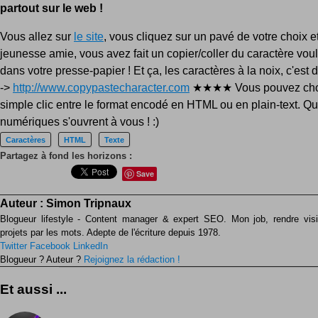
partout sur le web !
Vous allez sur
le site
, vous cliquez sur un pavé de votre choix et 
jeunesse amie, vous avez fait un copier/coller du caractère voulu
dans votre presse-papier ! Et ça, les caractères à la noix, c'est
->
http://www.copypastecharacter.com
★★★★ Vous pouvez choi
simple clic entre le format encodé en HTML ou en plain-text. 
numériques s'ouvrent à vous ! :)
Caractères
HTML
Texte
Partagez à fond les horizons :
Save
Auteur :
Simon Tripnaux
Blogueur lifestyle - Content manager & expert SEO. Mon job, rendre visib
projets par les mots. Adepte de l'écriture depuis 1978.
Twitter
Facebook
LinkedIn
Blogueur ? Auteur ?
Rejoignez la rédaction !
Et aussi ...