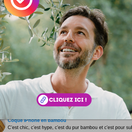
Accessoire
High-tech
partout : clic ! clic !
Save
 :
Simon Tripnaux
 lifestyle - Content manager & expert SEO. Mon job, rendre visible et li
ar les mots. Adepte de l'écriture depuis 1978.
acebook
LinkedIn
 ? Auteur ?
Rejoignez la rédaction !
si ...
Paillasson iPhone
Coques, étuis, copies, gadgets ... On en bouffe à tout
sauces de l'iPhone ! Et on peut même s'essuyer les go
 ! http://www.meninos.us/products.... Pour 50 dollars soit 40...
Coque iPhone en bambou
C'est chic, c'est hype, c'est du pur bambou et c'est pour su