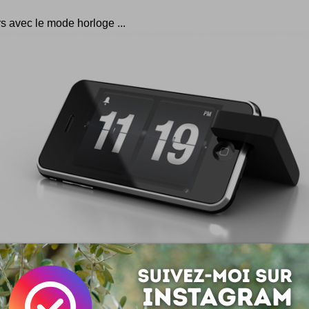
s avec le mode horloge ...
infos sur
www.movie-peg.com