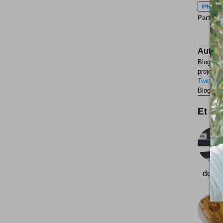
IPhone
Partagez 
Auteur
Blogueur
projets p
Twitter
F
Blogueur
Et aus
dessus