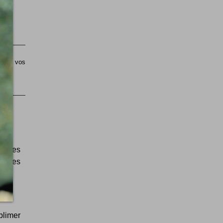
sible vos
es les
dasses
blimer