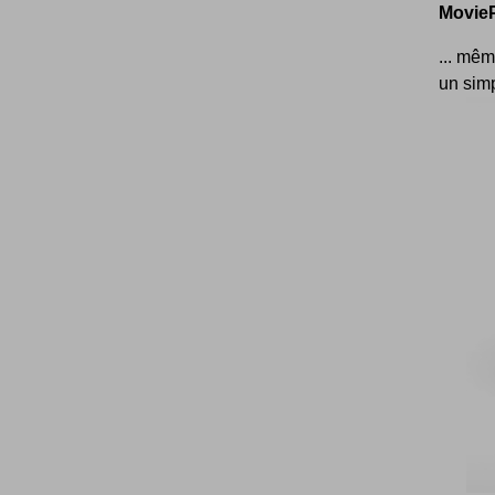
MovieP
... mêm
un simp