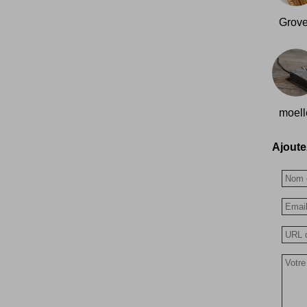
Grove
moelle
Ajoutez