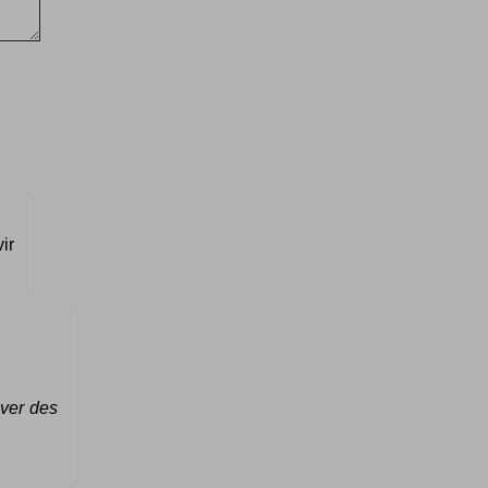
ir
uver des