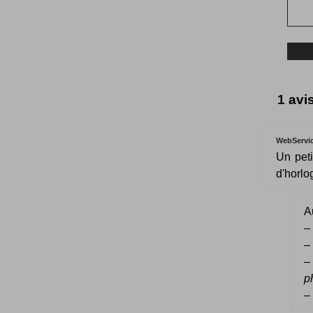
1 avi
WebServi
Un peti
d'horlo
Au
–
–
p
–