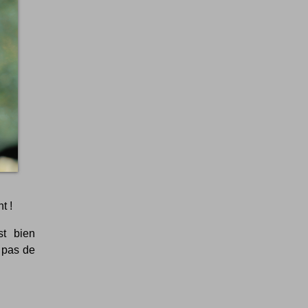
t !
st bien
 pas de