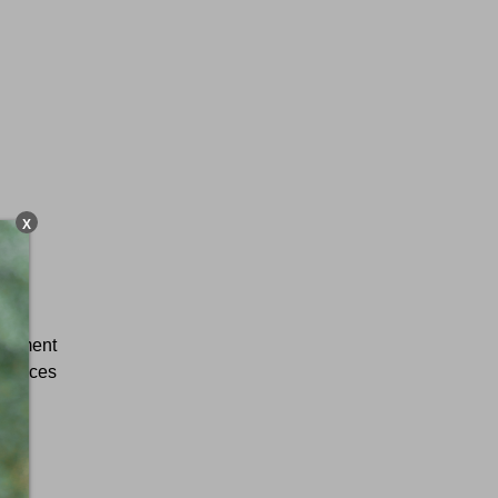
X
rudement
 de ces