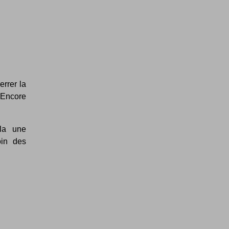
rrer la
. Encore
ila une
oin des