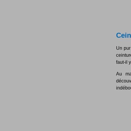
Cein
Un pur
ceintur
faut-il
Au mas
découv
indébou