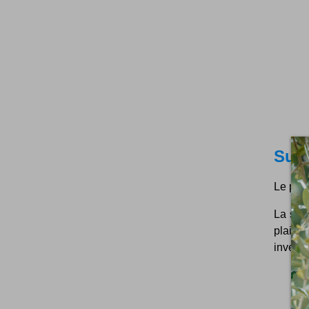
Supr
Le port
La subt
plaisi
inventi