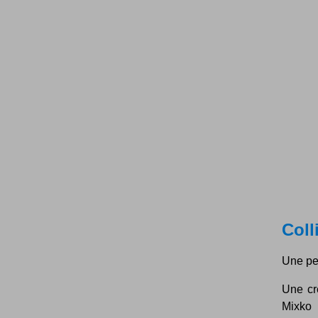
Coll
Une pet
Une cr
Mixko 