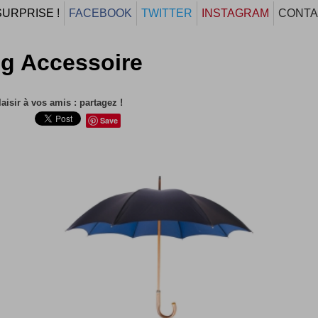
SURPRISE !
FACEBOOK
TWITTER
INSTAGRAM
CONTA
g Accessoire
laisir à vos amis : partagez !
Save