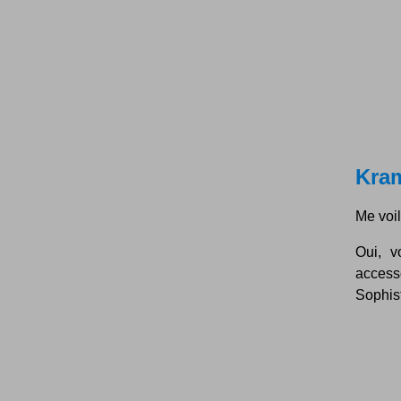
Kram
Me voi
Oui, v
access
Sophist