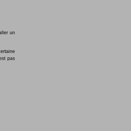
aller un
certaine
'est pas