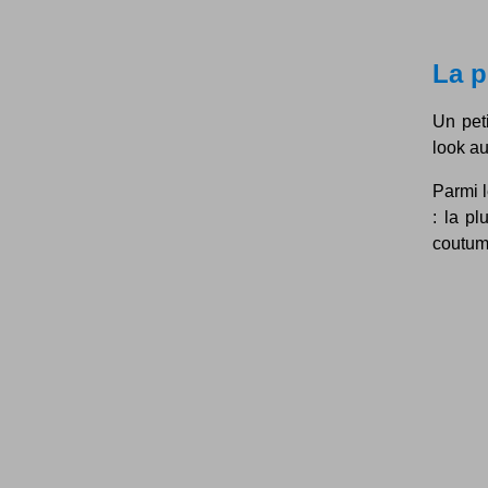
La p
Un peti
look au
Parmi l
: la pl
coutume