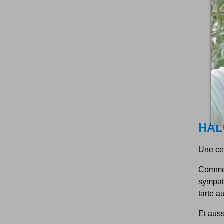
HAL
Une cei
Comme 
sympat
tarte a
Et auss