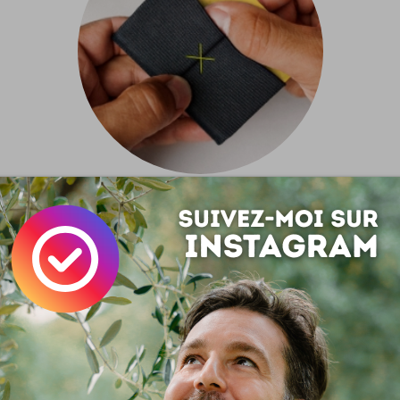
 Slim
efeuille en mode minimaliste !
ile sophistication de la simplicité la plus pure : voilà qui fait 
r aux yeux comme aux neurones ! Le portefeuille Supr Slim est
ons qui va au delà de l'idéal du design...