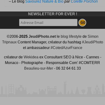
– Le blog
Savourez Nature & Bio
par
Colette Porchon
NEWSLETTER FOR EVER !
©2006-
2025
JeudiPhoto.net
le
blog lifestyle
de
Simon
Tripnaux
Content Manager, créateur du hashtag
#JeudiPhoto
et ambassadeur
#CotedAzurFrance
créateur de
Wekidea
ex Consultant SEO à Nice - Cannes -
Monaco - Photographe - Responsable Com' #COMTERR
Beaulieu-sur-Mer
- 06 32 64 61 33