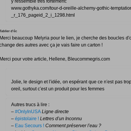
y ressemble très fortement:
www.gothyka.com/tour-d-oreille-alchemy-gothic-temptatio
_r_176_pageid_2_i_1298.html
Tablier d'éc
Merci beaucoup Melyria pour le lien, je cherche des boucles d'o
change des autres avec ça je vais faire un carton !
Merci pour votre article, Hellene, Bleucommegris.com
Jolie, le design et l'idée, on espérant que ce n'est pas tro
oreil, surtout c'est un produit pour les femmes
Autres trucs à lire :
–
#OnlyInUSA
Ligne directe
–
épistolaire !
Lettres d'un Inconnu
–
Eau Secours !
Comment préserver l'eau ?