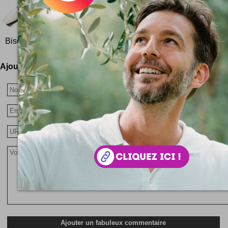
Sandviper un sandboard design
Ok, mais c'est quoi un sandboard ? Bon, vo
snowboard ? Vous voyez le sable (sand) ? Bon, voil
Bischoff a designé ce sandboard super chouette ! Sou...
Ajoutez votre avis !