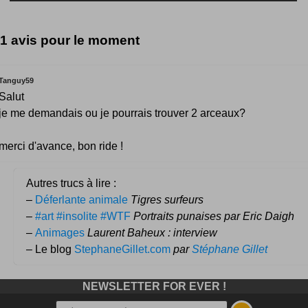
1 avis pour le moment
Tanguy59
Salut
je me demandais ou je pourrais trouver 2 arceaux?
merci d'avance, bon ride !
Autres trucs à lire :
–
Déferlante animale
Tigres surfeurs
–
#art #insolite #WTF
Portraits punaises par Eric Daigh
–
Animages
Laurent Baheux : interview
– Le blog
StephaneGillet.com
par
Stéphane Gillet
NEWSLETTER FOR EVER !