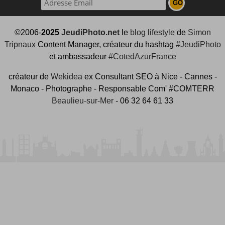
©2006-
2025
JeudiPhoto.net
le
blog lifestyle
de
Simon
Tripnaux
Content Manager, créateur du hashtag
#JeudiPhoto
et ambassadeur
#CotedAzurFrance
créateur de
Wekidea
ex Consultant SEO à Nice - Cannes -
Monaco - Photographe - Responsable Com' #COMTERR
Beaulieu-sur-Mer
- 06 32 64 61 33