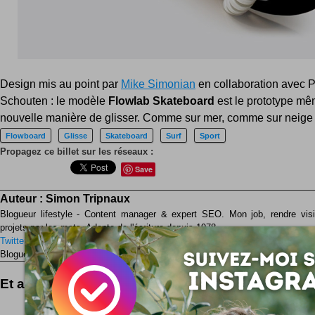
Design mis au point par
Mike Simonian
en collaboration avec P
Schouten : le modèle
Flowlab Skateboard
est le prototype mê
nouvelle manière de glisser. Comme sur mer, comme sur neige 
Flowboard
Glisse
Skateboard
Surf
Sport
Propagez ce billet sur les réseaux :
Save
Auteur :
Simon Tripnaux
Blogueur lifestyle - Content manager & expert SEO. Mon job, rendre visib
projets par les mots. Adepte de l'écriture depuis 1978.
Twitter
Facebook
LinkedIn
Blogueur ? Auteur ?
Rejoignez la rédaction !
Et aussi ...