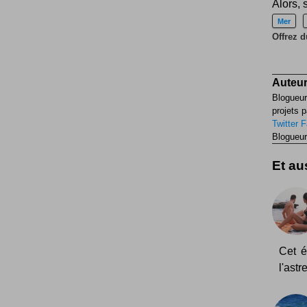
Alors, 
Mer
Offrez d
Auteur
Blogueur
projets p
Twitter
F
Blogueur
Et aus
Cet é
l'astr