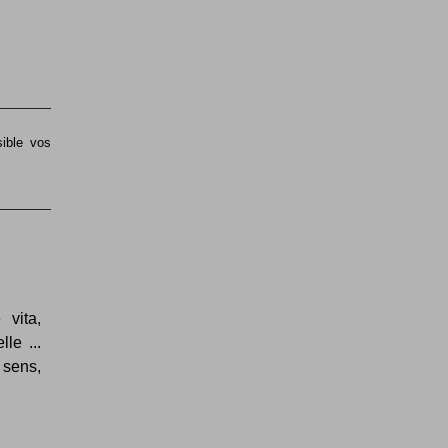
sible vos
vita,
le ...
 sens,