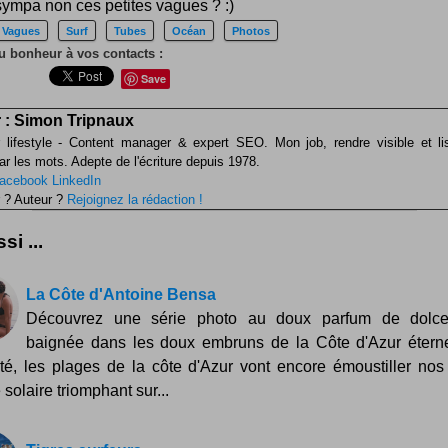
sympa non ces petites vagues ? :)
Vagues
Surf
Tubes
Océan
Photos
u bonheur à vos contacts :
Save
 :
Simon Tripnaux
 lifestyle - Content manager & expert SEO. Mon job, rendre visible et li
ar les mots. Adepte de l'écriture depuis 1978.
acebook
LinkedIn
 ? Auteur ?
Rejoignez la rédaction !
si ...
La Côte d'Antoine Bensa
Découvrez une série photo au doux parfum de dolce 
baignée dans les doux embruns de la Côte d'Azur éternel
té, les plages de la côte d'Azur vont encore émoustiller nos
e solaire triomphant sur...