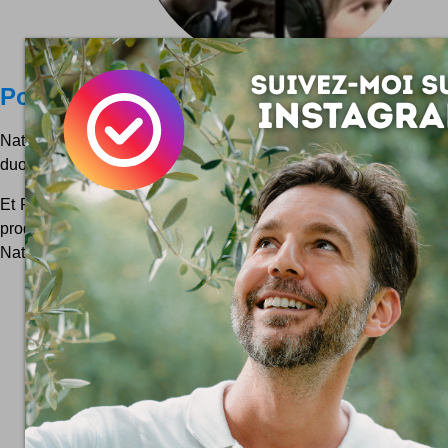
Pomplamoose
Nataly Dawn et Jack Conte, c'est Pomplamoose. Un groupe sur
duo de musiciens au talent fou !
Et Pomplamoose c'est tout frais tout bon, et 100% pur web. A s
produisent sur le web, via Youtube et les réseaux sociaux. La 
Nataly Dawn et l'instrumentaliste c'est Jack...