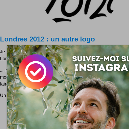
Londres 2012 : un autre logo
Je sais pas si vous avez déjà vu le logo officiel des Jeux
Londres 2012 ...
... mais en tous les cas c'est pas ici que je vais vous le mont
moche :) Bref vous pouvez faire des recherches sur Google Im
faire piquer les yeux si vous y tenez vraiment. Et...
Un plan
#Londres
à me conseiller ?
Contact
!