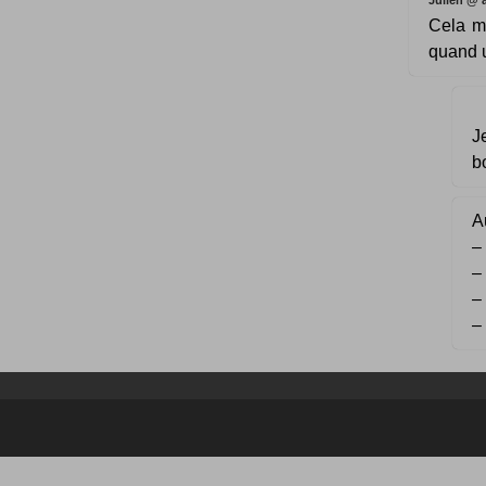
Cela me
quand u
J
b
Au
–
–
–
–