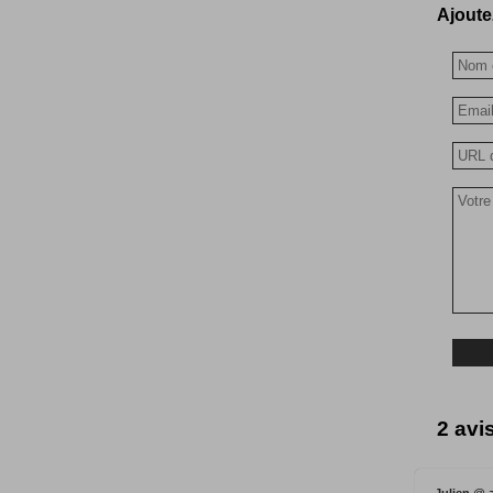
Ajoutez
2 avi
Julien @ 