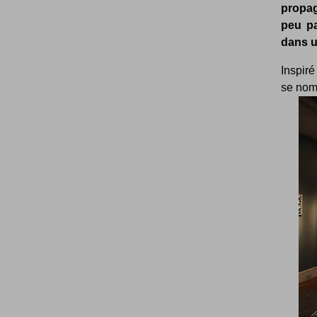
propag
peu pa
dans u
Inspiré
se nom