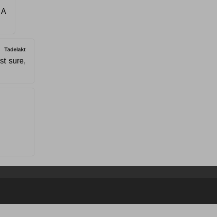
 A
Tadelakt
st sure,