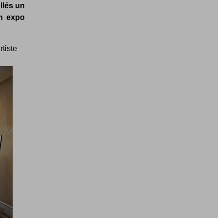
llés un
en expo
rtiste