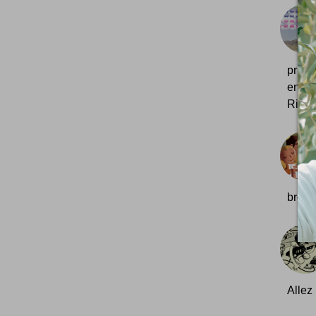
pris
envah
Richa
broch
Allez