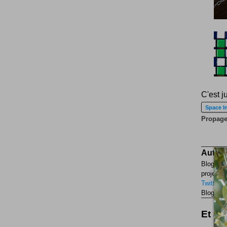
C'est j
Space I
Propagez
Auteur
Blogueur
projets p
Twitter
F
Blogueur
Et aus