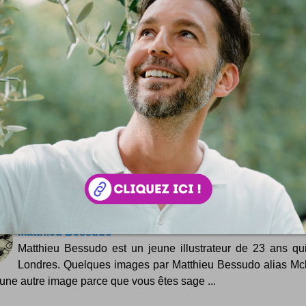
Space Invaders : la guerre commence !
On a bien rigolé avec les Space Invaders ... pourtant aujour
l'invasion a bien commencé et les armée du monde entie
es de cours ... des images incroyables ! Les Space Inv
issent la terre ! :) Une chouette idée de montage photo signé
rdson...
Arts factory winter show
Exposition ou playlist graphique du 25 novembre 
décembre 2009 à Paris ! Avec comme artistes invités d
ette visuelle : Blex Bolex, Christophe Blanc, Ciou, Camille...
Matthieu Bessudo
Matthieu Bessudo est un jeune illustrateur de 23 ans qui
Londres. Quelques images par Matthieu Bessudo alias Mc
 une autre image parce que vous êtes sage ...