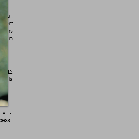
d'hui,
r sont
aders
e Adam
au 12
ans la
 vit à
bess :