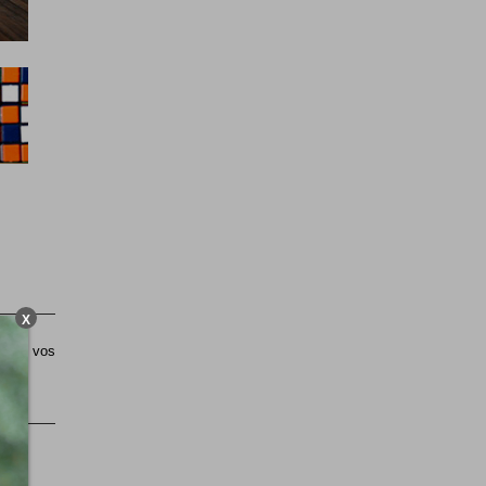
X
sible vos