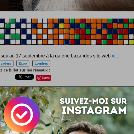
usqu'au 17 septembre à la galerie Lazarides site web
ici
.
nvaders
Expo
Londres
 ce billet sur les réseaux :
Save
 :
Simon Tripnaux
 lifestyle - Content manager & expert SEO. Mon job, rendre visible et li
ar les mots. Adepte de l'écriture depuis 1978.
acebook
LinkedIn
 ? Auteur ?
Rejoignez la rédaction !
si ...