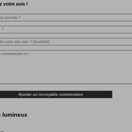
 votre avis !
s lumineux
act