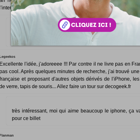
ah nous on est fan ! et plus la peine de payer des frais 
l'international, nous on les a en stock !
Excellent ca pour customiser mon vieux frigo, ca va lui 
geek à moindre cout.
Legeekos
Excellente l'idée, j'adoreeee !!! Par contre il ne livre pas en Fra
pas cool. Après quelques minutes de recherche, j'ai trouvé une
française et proposant d'autres objets dérivés de l'iPhone, le
de verre, tapis de souris... Allez faire un tour sur decogeek.fr
très intéressant, moi qui aime beaucoup le iphone, ça va
pour ce billet
Flanman