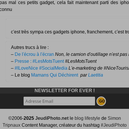
pas mal ces petits gadget, cela fait maintenant parti des ipho
connu
c'est très sympa ces gadgets iphone, franchement, c'est tro
Autres trucs à lire :
–
De l'écrou à l'écran
Non, le camion d'outillage n'est pas 
–
Presse : #LesMotsTuent
#LesMotsTuent
–
#ILoveNice #SocialMedia
L'e-marketing de #NiceTouri
– Le blog
Mamans Qui Déchirent
par
Laetitia
NEWSLETTER FOR EVER !
©2006-
2025
JeudiPhoto.net
le
blog lifestyle
de
Simon
Tripnaux
Content Manager, créateur du hashtag
#JeudiPhoto