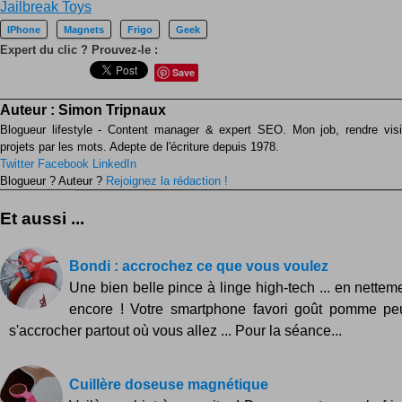
Jailbreak Toys
IPhone
Magnets
Frigo
Geek
Expert du clic ? Prouvez-le :
Save
Auteur :
Simon Tripnaux
Blogueur lifestyle - Content manager & expert SEO. Mon job, rendre visib
projets par les mots. Adepte de l'écriture depuis 1978.
Twitter
Facebook
LinkedIn
Blogueur ? Auteur ?
Rejoignez la rédaction !
Et aussi ...
Bondi : accrochez ce que vous voulez
Une bien belle pince à linge high-tech ... en nettem
encore ! Votre smartphone favori goût pomme pe
s'accrocher partout où vous allez ... Pour la séance...
Cuillère doseuse magnétique