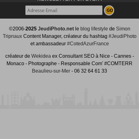
©2006-
2025
JeudiPhoto.net
le
blog lifestyle
de
Simon
Tripnaux
Content Manager, créateur du hashtag
#JeudiPhoto
et ambassadeur
#CotedAzurFrance
créateur de
Wekidea
ex Consultant SEO à Nice - Cannes -
Monaco - Photographe - Responsable Com' #COMTERR
Beaulieu-sur-Mer
- 06 32 64 61 33