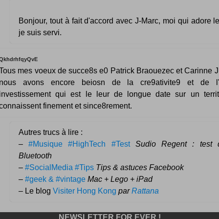
Bonjour, tout à fait d'accord avec J-Marc, moi qui adore le
je suis servi.
QkhdrhfqyQvE
Tous mes voeux de succe8s e0 Patrick Braouezec et Carinne J
nous avons encore beiosn de la cre9ativite9 et de l
investissement qui est le leur de longue date sur un territo
connaissent finement et since8rement.
Autres trucs à lire :
–
#Musique #HighTech #Test
Sudio Regent : test 
Bluetooth
–
#SocialMedia #Tips
Tips & astuces Facebook
–
#geek & #vintage
Mac + Lego + iPad
– Le blog
Visiter Hong Kong
par
Rattana
NEWSLETTER FOR EVER !