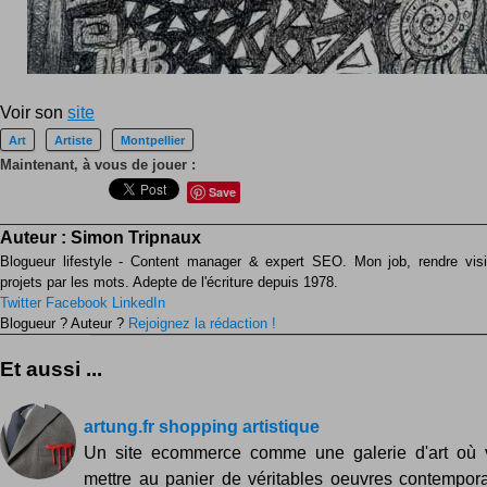
Voir son
site
Art
Artiste
Montpellier
Maintenant, à vous de jouer :
Save
Auteur :
Simon Tripnaux
Blogueur lifestyle - Content manager & expert SEO. Mon job, rendre visib
projets par les mots. Adepte de l'écriture depuis 1978.
Twitter
Facebook
LinkedIn
Blogueur ? Auteur ?
Rejoignez la rédaction !
Et aussi ...
artung.fr shopping artistique
Un site ecommerce comme une galerie d'art où
mettre au panier de véritables oeuvres contempora