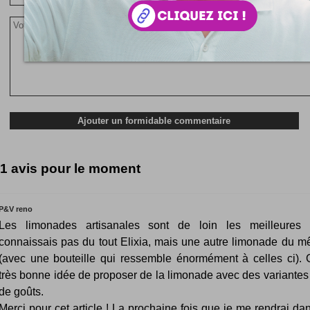
1 avis pour le moment
P&V reno
Les limonades artisanales sont de loin les meilleures
connaissais pas du tout Elixia, mais une autre limonade du m
(avec une bouteille qui ressemble énormément à celles ci). 
très bonne idée de proposer de la limonade avec des variantes
de goûts.
Merci pour cet article ! La prochaine fois que je me rendrai da