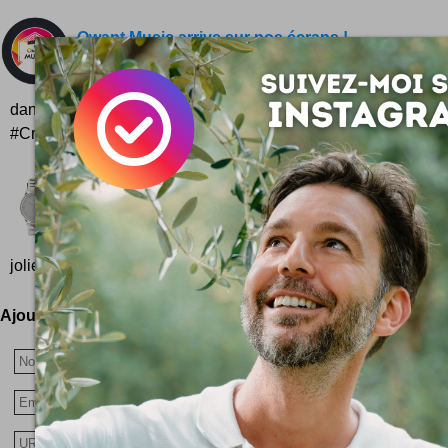
Qwant Music arrive sur nos écrans !
Le moteur de recherche qui monte vient d'annoncer
de Qwant Music, un espace de recherche dédié 
dans toute sa splendeur ! L'annonce vient d'être faite en cet
#CrueParis sous le soleil timide de la French Riviera...
Komono Watches
Vous avez enfilé votre Komono ? Elle ne me quitte p
rentrée, et s'agrippe même fermement à mon poign
jolie...
Ajoutez votre avis !