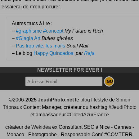
j'essaierai de m'en procurer.
Autres trucs à lire :
–
#graphisme #concept
My Future is Rich
–
#Glagla Art
Bulles givrées
–
Pas trop vite, les mails
Snail Mail
– Le blog
Happy Quincados
par
Raja
NEWSLETTER FOR EVER !
©2006-
2025
JeudiPhoto.net
le
blog lifestyle
de
Simon
Tripnaux
Content Manager, créateur du hashtag
#JeudiPhoto
et ambassadeur
#CotedAzurFrance
créateur de
Wekidea
ex Consultant SEO à Nice - Cannes -
Monaco - Photographe - Responsable Com' #COMTERR