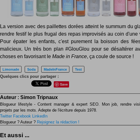
La version avec des paillettes dorées atteint le summum du gl
rendre festif le plus frugal des repas improvisés au coin d'une
Pour épater les enfants, c'est purement la boisson des fées
malicieux. Un très bon plan #GlouGlou pour se désaltérer 
choses en favorisant le
Made in France
, ça coule de source !
Limonade
Soda
MadeInFrance
Test
Quelques clics pour partager :
Save
Auteur :
Simon Tripnaux
Blogueur lifestyle - Content manager & expert SEO. Mon job, rendre visib
projets par les mots. Adepte de l'écriture depuis 1978.
Twitter
Facebook
LinkedIn
Blogueur ? Auteur ?
Rejoignez la rédaction !
Et aussi ...