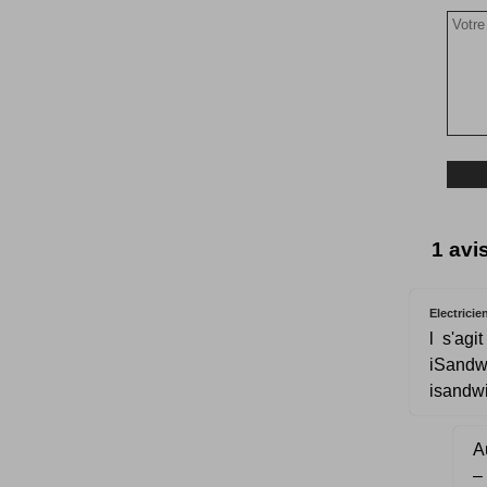
1 avi
Electricie
l s'ag
iSandw
isandw
Au
–