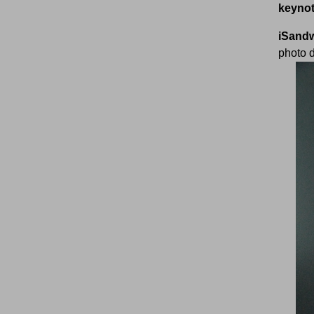
keynote
iSand
photo d