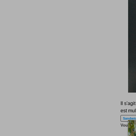
Il s'ag
est mul
Sandwi
Vous ave