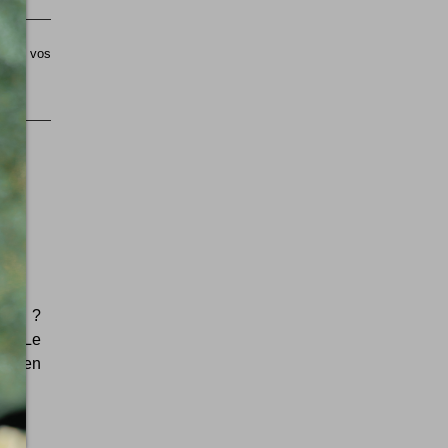
sible vos
ment ?
e ! Le
ce bien