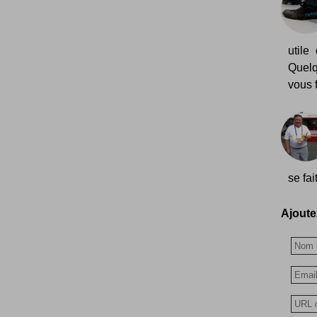
utile
Quelq
vous 
se fai
Ajoutez