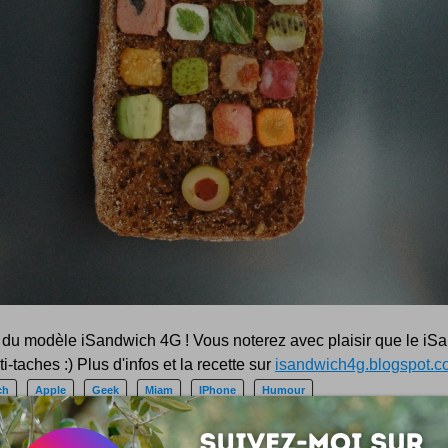
it du modèle iSandwich 4G ! Vous noterez avec plaisir que le i
ti-taches :) Plus d'infos et la recette sur
isandwich4g.blogspot.
ch
Apple
Geek
Miam
IPhone
Humour
z aimé ce billet ? Partagez :
Save