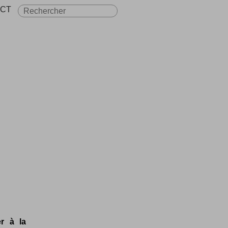
CT
r à la