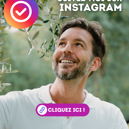
 :
Simon Tripnaux
 lifestyle - Content manager & expert SEO. Mon job, rendre visible et li
ar les mots. Adepte de l'écriture depuis 1978.
acebook
LinkedIn
 ? Auteur ?
Rejoignez la rédaction !
si ...
Rubix Cubewich
Il m'a beaucoup plu celui là ! Miam !
Concours : gagnez un iPad
Un iPad de chez Apple à gagner d'ici le 20 avril ! Com
Avec un simple concours gratuit comme l'air que l'on respir
gagner : un iPad 32Go ! Pour participer, il suffit ce cliquer sur 
ien puis de...
Rambler