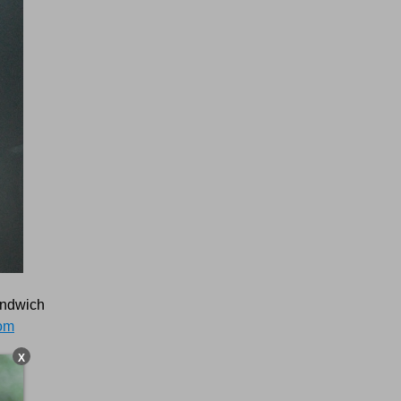
Sandwich
com
X