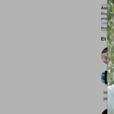
Auteur
Blogueur
projets p
Twitter
F
Blogueur
Et aus
lot à 
joli l