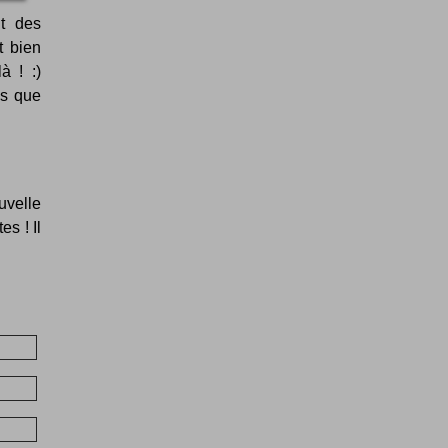
nt des
t bien
à ! :)
as que
uvelle
es ! Il