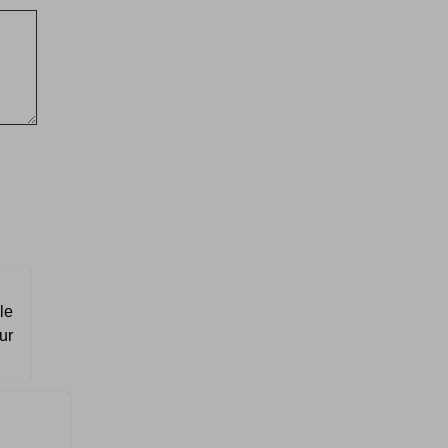
le
ur