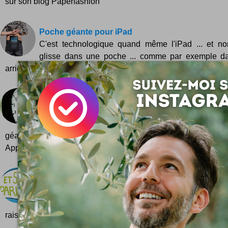
sur son blog Paperfashion
Poche géante pour iPad
C'est technologique quand même l'iPad ... et no
glisse dans une poche ... comme par exemple d
arrière de ce jean :) Une vraie bonne idée qui se penche sur un
Le web il y a 10 ans en images
Quelques copies d'écran des plus gros sites web .
débuts du web aux USA, et en France ! On comm
géants US, puis ensuite on verra les grands venus de Fran
Apple Ama...
ESOP nouvelle version !
Etsionparlait.com vient de lancer sa nouvelle ve
simple, plus net, plus design, plus clair ... encore 
raisons de se causer partout, tout...