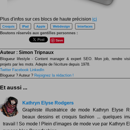
Plus d'infos sur ces blocs de haute précision
ici
Croquis
IPad
Apple
Webdesign
Interfaces
Boutons réservés aux gentilles personnes :
Save
Auteur :
Simon Tripnaux
Blogueur lifestyle - Content manager & expert SEO. Mon job, rendre visib
projets par les mots. Adepte de l'écriture depuis 1978.
Twitter
Facebook
LinkedIn
Blogueur ? Auteur ?
Rejoignez la rédaction !
Et aussi ...
Kathryn Elyse Rodgers
Graphiste illustratrice de mode Kathryn Elyse 
beaux dessins et croquis fashion ... quelques i
travail ! So mode ! Plein d'images de mode vue par Kathryn 