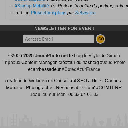
–
#Startup Mobilité
YesPark ou la quête du parking enfin 
– Le blog
Plusdebonsplans
par
Sébastien
NEWSLETTER FOR EVER !
©2006-
2025
JeudiPhoto.net
le
blog lifestyle
de
Simon
Tripnaux
Content Manager, créateur du hashtag
#JeudiPhoto
et ambassadeur
#CotedAzurFrance
créateur de
Wekidea
ex Consultant SEO à Nice - Cannes -
Monaco - Photographe - Responsable Com' #COMTERR
Beaulieu-sur-Mer
- 06 32 64 61 33