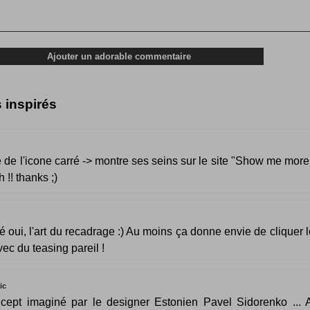
s inspirés
ille de l'icone carré -> montre ses seins sur le site "Show me more 
 !! thanks ;)
é oui, l'art du recadrage :) Au moins ça donne envie de cliquer l
vec du teasing pareil !
ic
cept imaginé par le designer Estonien Pavel Sidorenko ... 