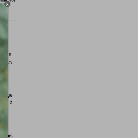
sible vos
X
ternel
Audrey
 image
vite à
st mis