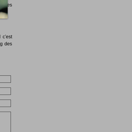
dentes
 c'est
ng des