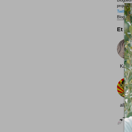
Blogueur
projets p
Twitter
F
Blogueur
Et aus
Kawasa
aller 