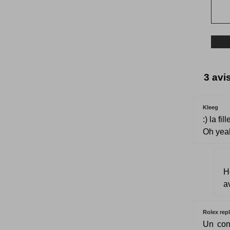
3 avi
Kleeg
:) la f
Oh yeah
H
a
Rolex repl
Un con