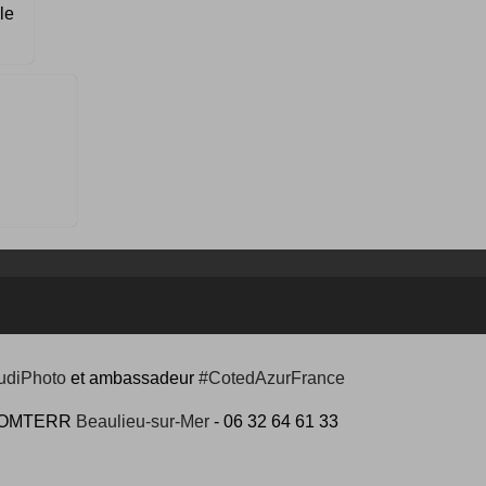
le
udiPhoto
et ambassadeur
#CotedAzurFrance
 #COMTERR
Beaulieu-sur-Mer
- 06 32 64 61 33