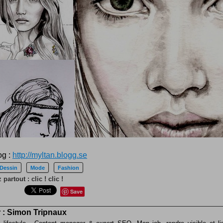
og :
http://myltan.blogg.se
Dessin
Mode
Fashion
partout : clic ! clic !
Save
 :
Simon Tripnaux