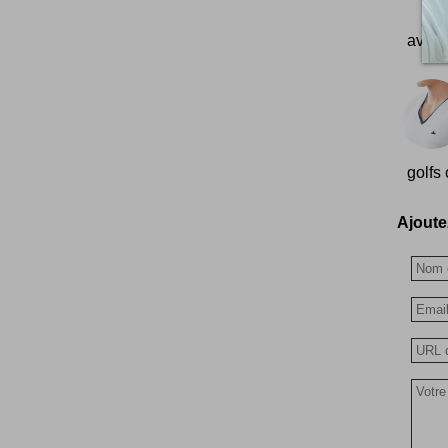
avent
golfs 
Ajoutez