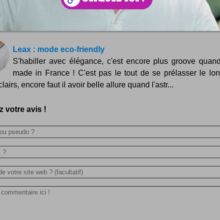
à flot ! Comme je vous l'avais annoncé dans de précé
ures, je commence à bloguer sur un tout nouveau...
Leax : mode eco-friendly
S'habiller avec élégance, c'est encore plus groove quand
made in France ! C'est pas le tout de se prélasser le lo
clairs, encore faut il avoir belle allure quand l'astr...
 votre avis !