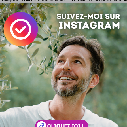
 lifestyle - Content manager & expert SEO. Mon job, rendre visible et li
ar les mots. Adepte de l'écriture depuis 1978.
acebook
LinkedIn
 ? Auteur ?
Rejoignez la rédaction !
si ...
Audrey Kawasaki
Les images de Audrey Kawasaki ont un parfum de Japon é
... et sensuel ! Quelques images issues des oeuvres de 
ki ... Plus d'infos et d'autres images sur le...
Obama superman by Ben Heine
Barack Obama Vs the Fear c'est le titre original de cette
imaginée par Ben Heine. Illustrateur de talent, on vous in
regarder son travail sur son profil Flickr -> http://www.fl...
Bloguer ailleurs : Vitrines Parisiennes !
Fin du teasing pour mes lecteurs fidèles : le nouveau blog e