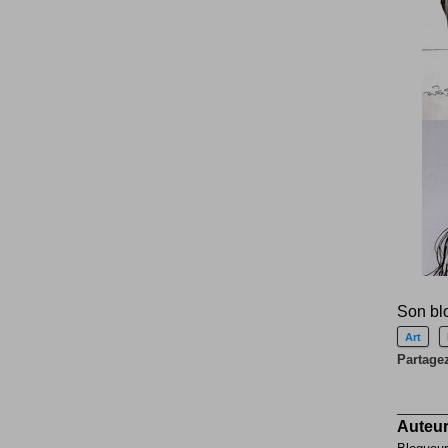
Son bl
Art
Partagez 
Auteur