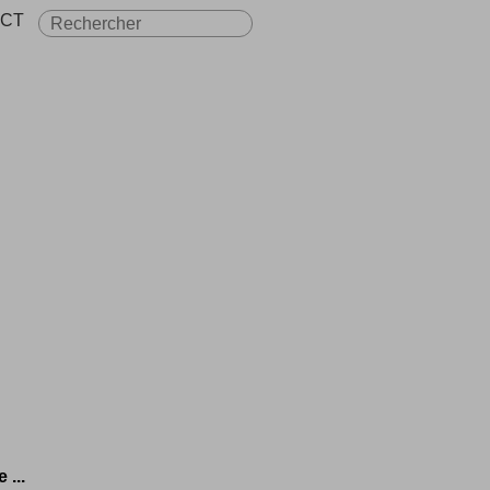
CT
...