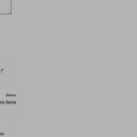
!"
Simon
es liens
Au