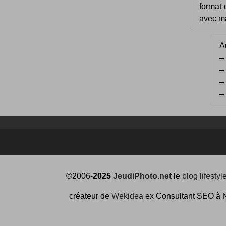
format 
avec ma
Au
–
–
–
–
©2006-
2025
JeudiPhoto.net
le
blog lifestyl
créateur de
Wekidea
ex Consultant SEO à 