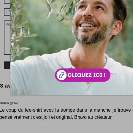
3 avis forts intéressants
Julien @ avi
Le coup du tee-shirt avec la trompe dans la manche je trouve 
pensé vraiment c'est joli et original. Bravo au créateur.