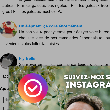
autres ! Fini les gâteaux pas rigolos ! Fini les gâteaux trop 
gros ! Fini les gâteaux moches !Par...
Un éléphant, ça colle énormément
Un bon vieux pachyderme pour égayer votre burea
chouette idée de nos camarades Japonnais toujou
inventer les plus folles fantaisies...
Fly-Belts
S'envoyer en l'air ça commence toujours par virer la
Toujours ? Pas si sûr ! Et si la ceinture d'avio
accessoire fashion ? C'est l'idée du camara...
Ajoutez votre avis !