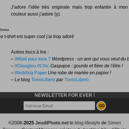
J'adore l'idée très originale mais trop enfantin à mon
couleur aussi j'adore (y).
Emma
le t-shirt est super cool j'ai trop adoré
Autres trucs à lire :
–
Wépé pour tous ?
Wordpress : un ami qui vous veut du 
–
#Glouglou #Chic
Gaspajoe : gourde et fière de l'être !
–
Wedding Paper
Une robe de mariée en papier !
– Le blog
TonioLibero
par
TonioLibero
NEWSLETTER FOR EVER !
©2006-
2025
JeudiPhoto.net
le
blog lifestyle
de
Simon