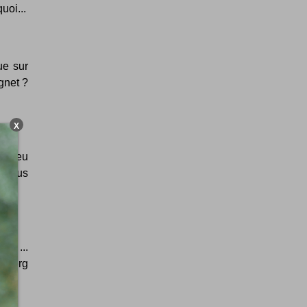
uoi...
ue sur
gnet ?
X
it jeu
e tous
us ...
ceberg