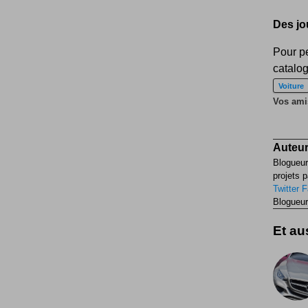
Des jo
Pour pe
catalo
Voiture
Vos amis
Auteur
Blogueur
projets p
Twitter
F
Blogueur
Et aus