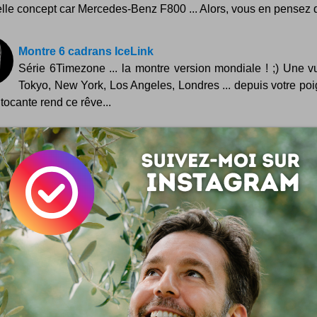
lle concept car Mercedes-Benz F800 ... Alors, vous en pensez q
Montre 6 cadrans IceLink
Série 6Timezone ... la montre version mondiale ! ;) Une v
Tokyo, New York, Los Angeles, Londres ... depuis votre poi
tocante rend ce rêve...
Qui veut un lien ?
Un jeu qu'il est bien et sain ! Hop, je lance ce jour un pet
pour les geeks et gentils webmasters en tous genres et d
 De...
Un iceberg dans la chambre
Et une belle page de poésie pour les plus petits d'entre no
Pas pour les nains : les enfants, voyons. Ce bien joli I
ing toy a été pensé par la camarade...