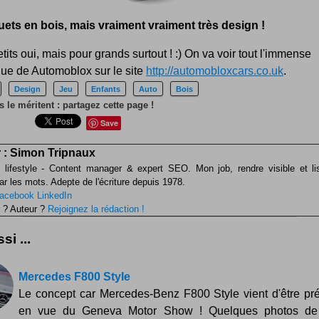
uets en bois, mais vraiment vraiment très design !
tits oui, mais pour grands surtout ! :) On va voir tout l'immense
gue de Automoblox sur le site
http://automobloxcars.co.uk
.
Design
Jeu
Enfants
Auto
Bois
 le méritent : partagez cette page !
Save
 :
Simon Tripnaux
 lifestyle - Content manager & expert SEO. Mon job, rendre visible et li
ar les mots. Adepte de l'écriture depuis 1978.
acebook
LinkedIn
 ? Auteur ?
Rejoignez la rédaction !
si ...
Mercedes F800 Style
Le concept car Mercedes-Benz F800 Style vient d'être pr
en vue du Geneva Motor Show ! Quelques photos de 