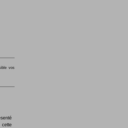
sible vos
ésenté
cette