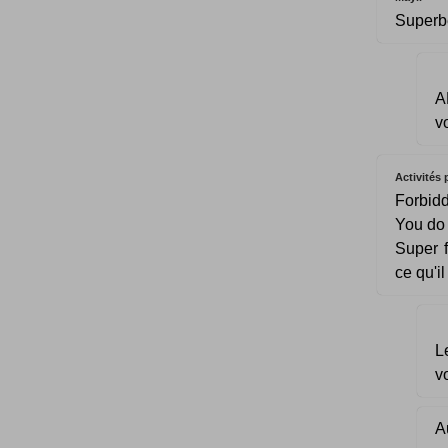
Superb
A
v
Activités 
Forbid
You do 
Super f
ce qu'il
L
vo
Au