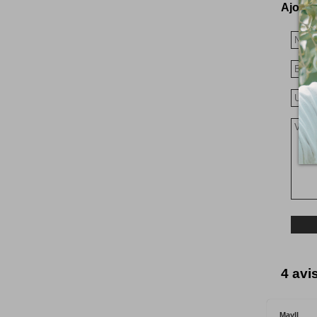
Ajoutez
4 avi
Mayll