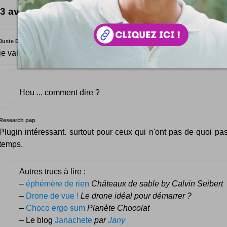
3 avis forts intéressants
Juste Douhyt
je vais mettre le compteur sur mon site ! trop de la balle !
Heu ... comment dire ?
Research pap
Plugin intéressant. surtout pour ceux qui n'ont pas de quoi pas
temps.
Autres trucs à lire :
–
éphémère de rien
Châteaux de sable by Calvin Seibert
–
Drone de vue !
Le drone idéal pour démarrer ?
–
Choco ergo sum
Planète Chocolat
– Le blog
Janachete
par
Jany