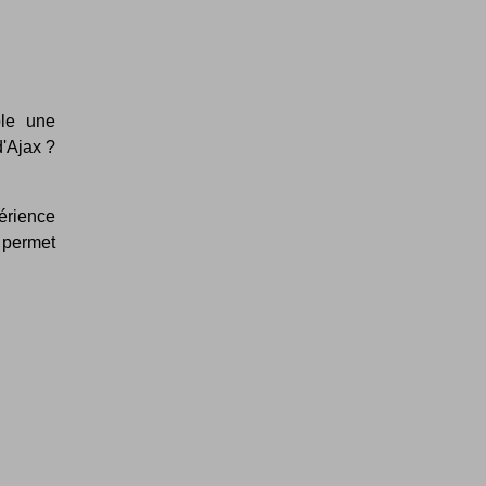
ble une
d'Ajax ?
érience
i permet