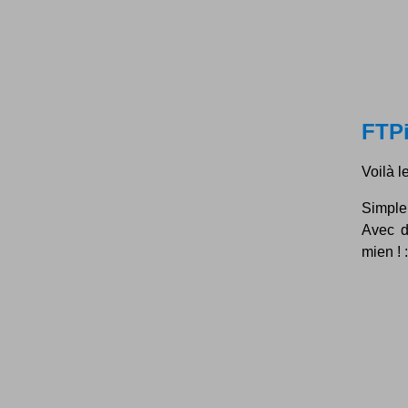
FTP
Voilà l
Simple
Avec d
mien ! 