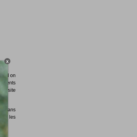
X
quand on
ngements
 visite
es dans
é : les