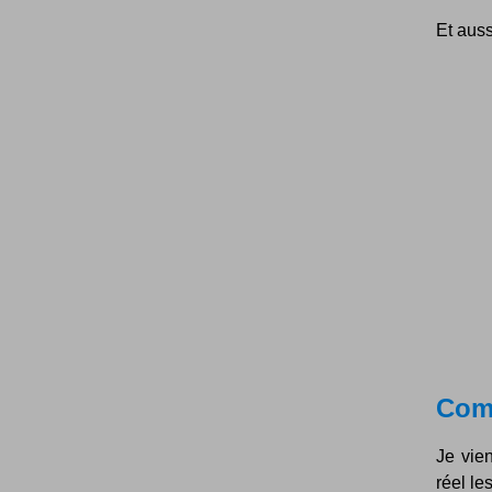
Et auss
Comp
Je vie
réel le