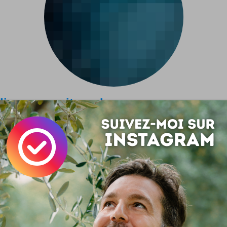
iorer son site web
oujours un plaisir de faire plaisir en améliorant un site, surtout 
 payer à l'occasion un titre bien marketeux ;) Pas mal de cha
e blog avec des développements pour améliorer votre confort de
 êtes gâtés ! :)
r point : vous pouvez désormais voir le nombre de commentair
let en mode liste comme par exemple ici. Autre nouveaut
ies (théma) ont maintenant une petite description qui...