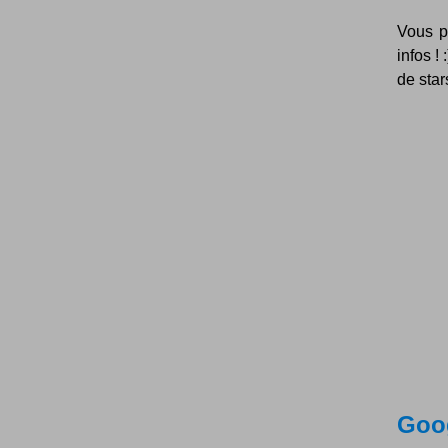
Vous p
infos !
de star
Goog