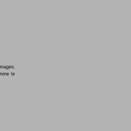
images.
omme le