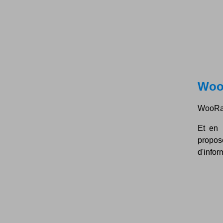
Woo
WooRank
Et en 
propos
d'infor