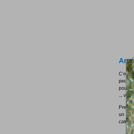
Amél
C'est t
peut se
pour l
... vous
Premie
un bil
catégor