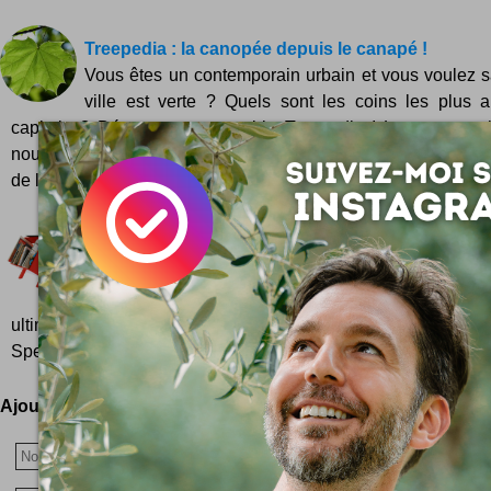
Treepedia : la canopée depuis le canapé !
Vous êtes un contemporain urbain et vous voulez sa
ville est verte ? Quels sont les coins les plus 
capitale ? Découvrons ensemble Treepedia ! Le greenwas
nous fait tout voir en vert. Même les poisseux pétroliers nou
de la...
Le Bouc
A la fois petite bibliothèque, chevet de vos lectures p
lutrin de votre livre du moment, le bouc est un meu
ultime ! Dessiné et imaginé par Mathieu Gabiot, il e
Speculoosbook et fabriqué en Belgique. Quelque...
Ajoutez votre avis !