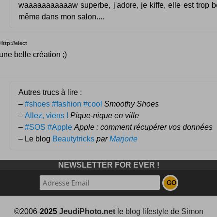
waaaaaaaaaaaw superbe, j'adore, je kiffe, elle est trop be
même dans mon salon....
Http://elect
une belle création ;)
Autres trucs à lire :
–
#shoes #fashion #cool
Smoothy Shoes
–
Allez, viens !
Pique-nique en ville
–
#SOS #Apple
Apple : comment récupérer vos données
– Le blog
Beautytricks
par
Marjorie
NEWSLETTER FOR EVER !
©2006-
2025
JeudiPhoto.net
le
blog lifestyle
de
Simon