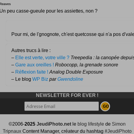
Reaves
Un peu casse-gueule pour les assiettes, non ?
Pour mi, de l'gnognote, ch'est quetcosse qui n'a pos d'vale
Autres trucs à lire :
–
Elle est verte, votre ville ?
Treepedia : la canopée depuis
–
Gare aux oreilles !
Robocopp, la grenade sonore
–
Réflexion faite !
Analog Double Exposure
– Le blog
WP Biz
par
Gwendoline
NEWSLETTER FOR EVER !
©2006-
2025
JeudiPhoto.net
le
blog lifestyle
de
Simon
Tripnaux
Content Manager, créateur du hashtag
#JeudiPhoto