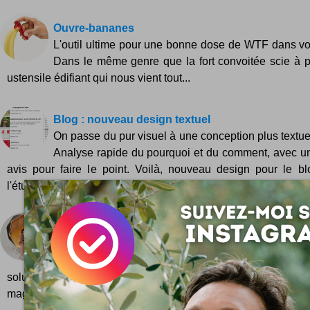
Ouvre-bananes
L'outil ultime pour une bonne dose de WTF dans votr
Dans le même genre que la fort convoitée scie à p
ustensile édifiant qui nous vient tout...
Blog : nouveau design textuel
On passe du pur visuel à une conception plus textuel
Analyse rapide du pourquoi et du comment, avec u
avis pour faire le point. Voilà, nouveau design pour le b
l'étude car comme vous le savez ici c'est en travaux toute...
The Planet by MZPA
Votre espace personnel, vous l'aimez un peu ou trè
la détente totale au travail ultra concentré, The P
solution #design inédite ! Envie d'un havre de paix pour 
magazine à l'abri des regards ? Pour vous lover dans une...